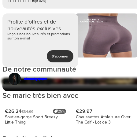
5
(9 avis)
Profite d’offres et de
nouveautés exclusives
Reçois nos nouveautés et promotions
sur ton e-mail
S'abonner
De notre communauté
Leonor Duque
Tamar Kunz
Rachel_sj92
Victoria Wald
Serenay
Ines Escudero
Se marie très bien avec
€26.24
€29.97
25%
€34.99
Soutien-gorge Sport Breezy
Chaussettes Athleisure Over
Little Thing
The Calf - Lot de 3