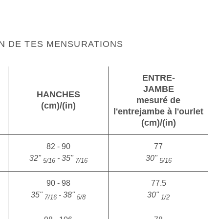
N DE TES MENSURATIONS
ENTRE-
JAMBE
HANCHES
mesuré de
(cm)/(in)
l'entrejambe à l'ourlet
(cm)/(in)
82 - 90
77
32"
- 35"
30"
5/16
7/16
5/16
90 - 98
77.5
35"
- 38"
30"
7/16
5/8
1/2