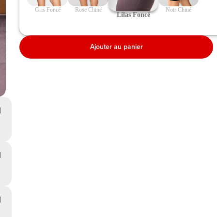
 Gris Foncé 
 Rose Chiné 
 Noir Chiné 
 Lilas Foncé 
Ajouter au panier