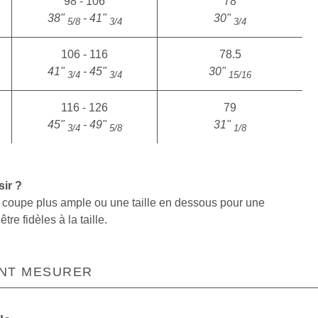
98 - 106
78
38"
- 41"
30"
5/8
3/4
3/4
106 - 116
78.5
41"
- 45"
30"
3/4
3/4
15/16
116 - 126
79
45"
- 49"
31"
3/4
5/8
1/8
sir ?
ne coupe plus ample ou une taille en dessous pour une
re fidèles à la taille.
NT MESURER