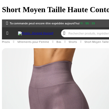
Short Moyen Taille Haute Contou
Ta commande peut encore être expédiée aujourd'hui
11
:
55
:
33
Prozis
Vêtements pour Femme
Bas
Shorts
Short Moyen Taill