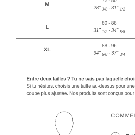
72 - 80
M
28"
- 31"
3/8
1/2
80 - 88
L
31"
- 34"
1/2
5/8
88 - 96
XL
34"
- 37"
5/8
3/4
Entre deux tailles ? Tu ne sais pas laquelle choi
Si tu hésites, choisis une taille au-dessus pour u
coupe plus ajustée. Nos produits sont conçus pour êt
COMME