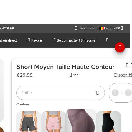
à €29.99
Destination :
Langue
FR
t en direct
Favoris
Se connecter | S'inscrire
Short Moyen Taille Haute Contour
€29.99
Disponib
251
Taille
1
Couleur