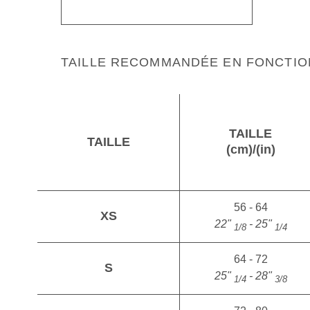
TAILLE RECOMMANDÉE EN FONCTIO
TAILLE
TAILLE
(cm)/(in)
56 - 64
XS
22"
- 25"
1/8
1/4
64 - 72
S
25"
- 28"
1/4
3/8