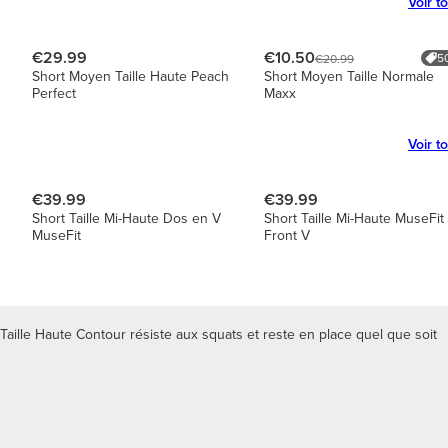
Voir t
€29.99
€10.50
5
€20.99
Short Moyen Taille Haute Peach
Short Moyen Taille Normale
Perfect
Maxx
Voir t
€39.99
€39.99
Short Taille Mi-Haute Dos en V
Short Taille Mi-Haute MuseFit
MuseFit
Front V
Taille Haute Contour résiste aux squats et reste en place quel que soit