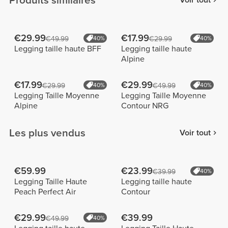
Produits similaires
Voir tout
€29.99
€17.99
€49.99
40%
€29.99
40%
Legging taille haute BFF
Legging taille haute
Alpine
€17.99
€29.99
€29.99
40%
€49.99
40%
Legging Taille Moyenne
Legging Taille Moyenne
Alpine
Contour NRG
Les plus vendus
Voir tout
€59.99
€23.99
€39.99
40%
Legging Taille Haute
Legging taille haute
Peach Perfect Air
Contour
€29.99
€39.99
€49.99
40%