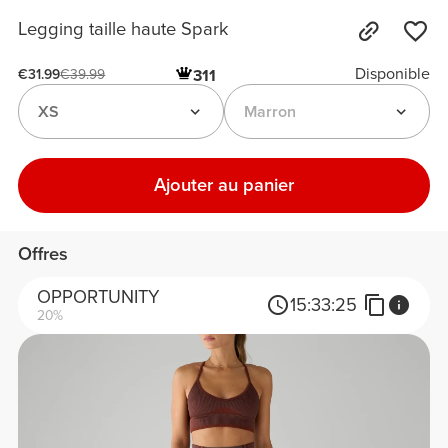
Legging taille haute Spark
Disponible
311
€31.99
€39.99
XS
Marron
Ajouter au panier
Offres
OPPORTUNITY
15:
33:
25
20%