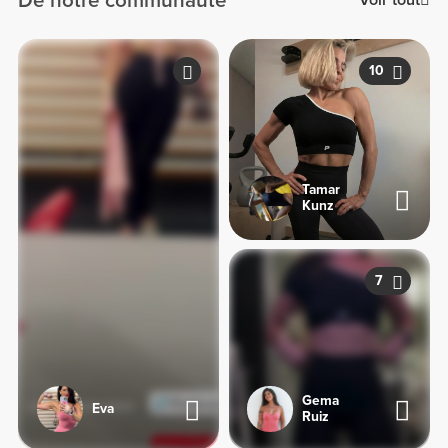
De notre communauté
Voir tout
10
Tamar
Kunz
7
Gema
Eva
Ruiz