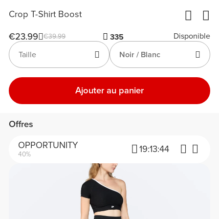
Crop T-Shirt Boost
€23.99
Disponible
€39.99
335
Taille
Noir / Blanc
Ajouter au panier
Offres
OPPORTUNITY
19:
13:
44
40%