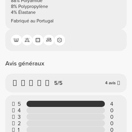
88% Polyamide
8% Polypropylène
4% Élastane
Fabriqué au Portugal
Avis généraux
5/5
4 avis
5
4
4
0
3
0
2
0
1
0