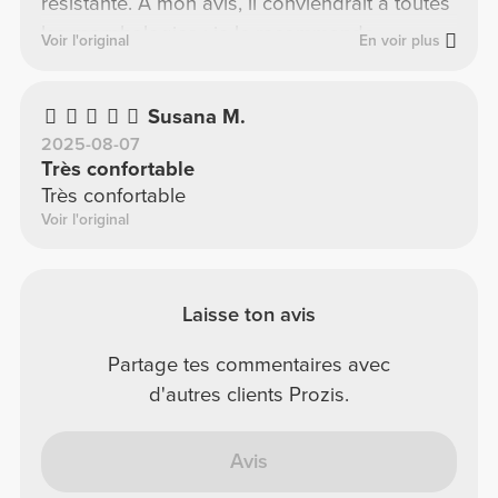
résistante. À mon avis, il conviendrait à toutes
les morphologies ; je le recommande.
Voir l'original
En voir plus
Susana M.
2025-08-07
Très confortable
Très confortable
Voir l'original
Laisse ton avis
Partage tes commentaires avec
d'autres clients Prozis.
Avis