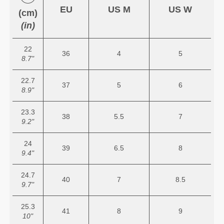
EU
US M
US W
(cm)
(in)
22
36
4
5
8.7"
22.7
37
5
6
8.9"
23.3
38
5.5
7
9.2"
24
39
6.5
8
9.4"
24.7
40
7
8.5
9.7"
25.3
41
8
9
10"