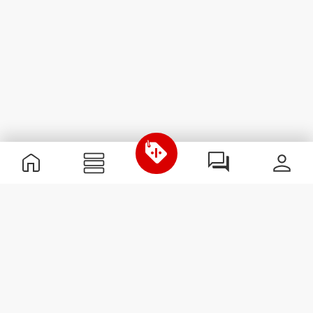
Informations utiles
Rejoignez notre équipe
Devient Partenaire
Termes & Conditions
Service Clients
S'abonner à la Newsletter
Reçois des actualités et des