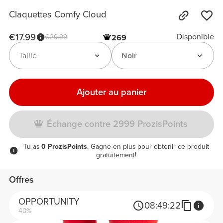
Claquettes Comfy Cloud
€17.99
Disponible
€29.99
269
Taille
Noir
Ajouter au panier
Échange contre 2999 ProzisPoints
Tu as
0 ProzisPoints
. Gagne-en plus pour obtenir ce produit
gratuitement!
Offres
OPPORTUNITY
08:
49:
22
40%