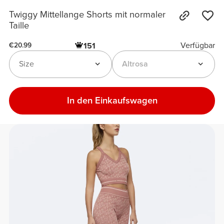
Twiggy Mittellange Shorts mit normaler
Taille
Verfügbar
151
€20.99
Size
Altrosa
In den Einkaufswagen