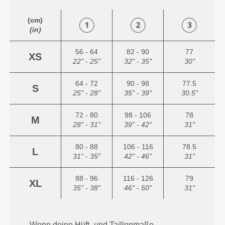
(cm)
(in)
56 - 64
82 - 90
77
XS
22" - 25"
32" - 35"
30"
64 - 72
90 - 98
77.5
S
25" - 28"
35" - 39"
30.5"
72 - 80
98 - 106
78
M
28" - 31"
39" - 42"
31"
80 - 88
106 - 116
78.5
L
31" - 35"
42" - 46"
31"
88 - 96
116 - 126
79
XL
35" - 38"
46" - 50"
31"
Wenn deine Hüft- und Taillenmaße