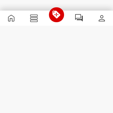
Nützliche Information
Schließe dich unserem Team an!
Werde Partner
AGB
Kundendienst
Newsletter abonnieren
Erhalte Neuigkeiten und
Angebote per E-Mail direkt in
dein Postfach.
Abonnieren
#ExceedYourself