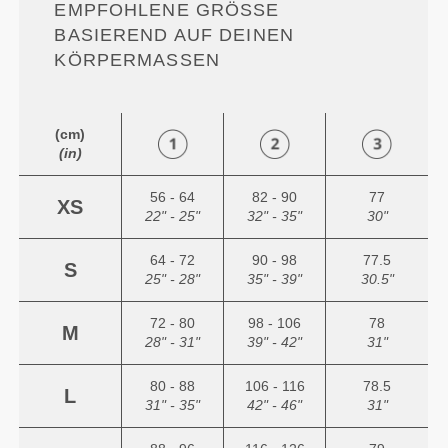
EMPFOHLENE GRÖSSE B
ASIEREND AUF DEINEN K
ÖRPERMASSEN
(cm)
(in)
56 - 64
82 - 90
77
XS
22" - 25"
32" - 35"
30"
64 - 72
90 - 98
77.5
S
25" - 28"
35" - 39"
30.5"
72 - 80
98 - 106
78
M
28" - 31"
39" - 42"
31"
80 - 88
106 - 116
78.5
L
31" - 35"
42" - 46"
31"