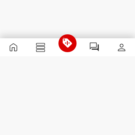
Nützliche Information
Schließe dich unserem Team an!
Werde Partner
AGB
Kundendienst
Newsletter abonnieren
Erhalte Neuigkeiten und
Angebote per E-Mail direkt in
dein Postfach.
Abonnieren