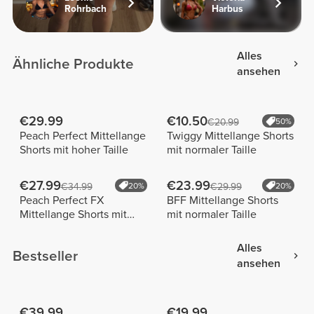
Rohrbach
Harbus
Alles
Ähnliche Produkte
ansehen
€29.99
€10.50
€20.99
50%
Peach Perfect Mittellange
Twiggy Mittellange Shorts
Shorts mit hoher Taille
mit normaler Taille
€27.99
€23.99
€34.99
20%
€29.99
20%
Peach Perfect FX
BFF Mittellange Shorts
Mittellange Shorts mit
mit normaler Taille
normaler Taille
Alles
Bestseller
ansehen
€39.99
€19.99