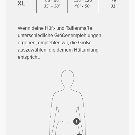
88 - 96
116 - 126
79
XL
35" - 38"
46" - 50"
31"
Wenn deine Hüft- und Taillenmaße
unterschiedliche Größenempfehlungen
ergeben, empfehlen wir, die Größe
auszuwählen, die deinem Hüftumfang
entspricht.