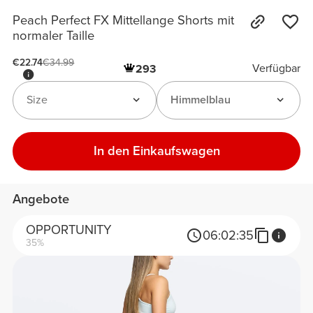
Peach Perfect FX Mittellange Shorts mit
normaler Taille
€22.74
€34.99
Verfügbar
293
Size
Himmelblau
In den Einkaufswagen
Angebote
OPPORTUNITY
06:
02:
35
35%