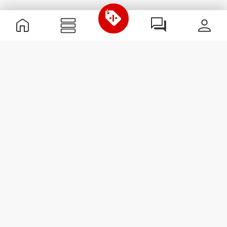
Nützliche Information
Schließe dich unserem Team an!
Werde Partner
AGB
Kundendienst
Newsletter abonnieren
Erhalte Neuigkeiten und
Angebote per E-Mail direkt in
dein Postfach.
Abonnieren
#ExceedYourself