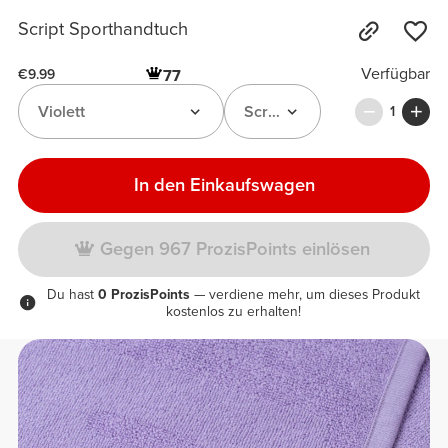
Script Sporthandtuch
Verfügbar
77
€9.99
Violett
Script Sporthandtuch
1
In den Einkaufswagen
Gegen 967 ProzisPoints einlösen
Du hast
0 ProzisPoints
— verdiene mehr, um dieses Produkt
kostenlos zu erhalten!