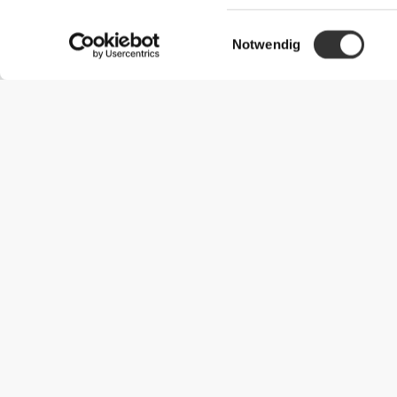
Einwilligungsauswahl
Notwendig
Nützliche Information
Schließe dich unserem Team an!
Werde Partner
AGB
Kundendienst
Versandmöglichkeiten