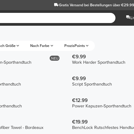
Gratis Versand
bei Bestellungen über €29.9
L
ch Größe
Nach Farbe
ProzisPoints
€9.99
NEU
en-Sporthandtuch
Work Harder Sporthandtuch
€9.99
rthandtuch
Script Sporthandtuch
€12.99
orthandtuch
Power Kapuzen-Sporthandtuch
€19.99
fiber Towel - Bordeaux
BenchLock Rutschfestes Handtu