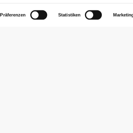
Präferenzen
Statistiken
Marketin
Newsletter abonnieren
Erhalte Neuigkeiten und Angebote per E-Mail direkt in dein
Postfach.
Abonnieren