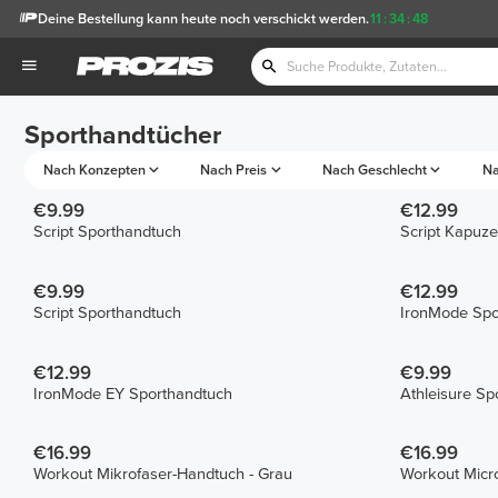
Deine Bestellung kann heute noch verschickt werden.
11
:
34
:
48
Sporthandtücher
Nach Konzepten
Nach Preis
Nach Geschlecht
Na
€9.99
€12.99
Script Sporthandtuch
Script Kapuz
€9.99
€12.99
Script Sporthandtuch
IronMode Spo
€12.99
€9.99
IronMode EY Sporthandtuch
Athleisure Sp
€16.99
€16.99
Workout Mikrofaser-Handtuch - Grau
Workout Micro