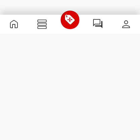
Nützliche Information
Schließe dich unserem Team an!
Werde Partner
AGB
Kundendienst
Newsletter abonnieren
Erhalte Neuigkeiten und
Angebote per E-Mail direkt in
dein Postfach.
Abonnieren
#ExceedYourself