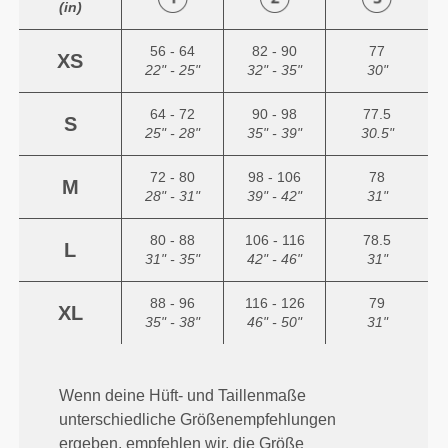
(in)
56 - 64
82 - 90
77
XS
22" - 25"
32" - 35"
30"
64 - 72
90 - 98
77.5
S
25" - 28"
35" - 39"
30.5"
72 - 80
98 - 106
78
M
28" - 31"
39" - 42"
31"
80 - 88
106 - 116
78.5
L
31" - 35"
42" - 46"
31"
88 - 96
116 - 126
79
XL
35" - 38"
46" - 50"
31"
Wenn deine Hüft- und Taillenmaße
unterschiedliche Größenempfehlungen
ergeben, empfehlen wir, die Größe