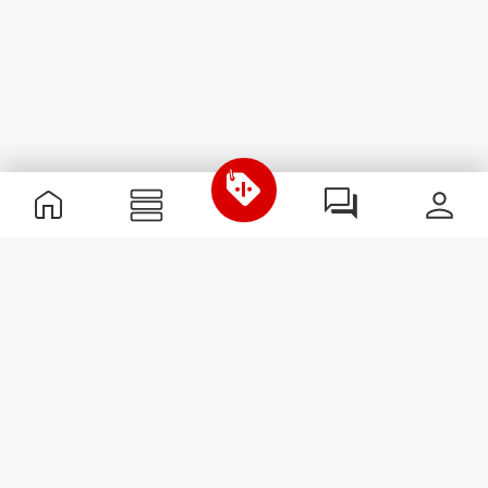
Nützliche Information
Schließe dich unserem Team an!
Werde Partner
AGB
Kundendienst
Newsletter abonnieren
Erhalte Neuigkeiten und
Angebote per E-Mail direkt in
dein Postfach.