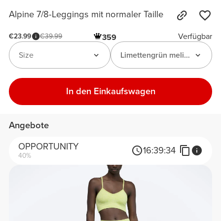
Alpine 7/8-Leggings mit normaler Taille
Verfügbar
€23.99
€39.99
359
Size
Limettengrün meliert
In den Einkaufswagen
Angebote
OPPORTUNITY
16:
39:
34
40%