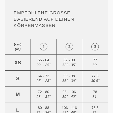
EMPFOHLENE GRÖSSE B
ASIEREND AUF DEINEN K
ÖRPERMASSEN
(cm)
(in)
56 - 64
82 - 90
77
XS
22" - 25"
32" - 35"
30"
64 - 72
90 - 98
77.5
S
25" - 28"
35" - 39"
30.5"
72 - 80
98 - 106
78
M
28" - 31"
39" - 42"
31"
80 - 88
106 - 116
78.5
L
31" - 35"
42" - 46"
31"