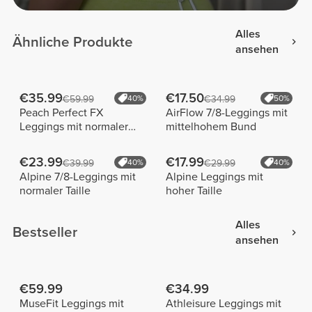
Alles
Ähnliche Produkte
ansehen
€35.99
€17.50
€59.99
40%
€34.99
50%
Peach Perfect FX
AirFlow 7/8-Leggings mit
Leggings mit normaler
mittelhohem Bund
Taille
€23.99
€17.99
€39.99
40%
€29.99
40%
Alpine 7/8-Leggings mit
Alpine Leggings mit
normaler Taille
hoher Taille
Alles
Bestseller
ansehen
€59.99
€34.99
MuseFit Leggings mit
Athleisure Leggings mit