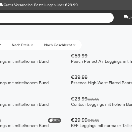
Gratis Versand
bei Bestellungen über €29.99
L
Nach Preis
Nach Geschlecht
€59.99
ings mit mittelhohem Bund
Peach Perfect Air Leggings mit
€39.99
ings mit mittelhohem Bund
Essence High-Waist Flared Pant
€23.99
€39.99
ings mit mittelhohem Bund
Contour Leggings mit hohem Bu
€29.99
30%
9
€49.99
ings mit mittelhohem Bund
BFF Leggings mit normaler Taille