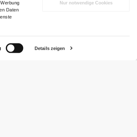
, Werbung
Nur notwendige Cookies
ren Daten
ienste
g
Details zeigen
#ExceedYourself