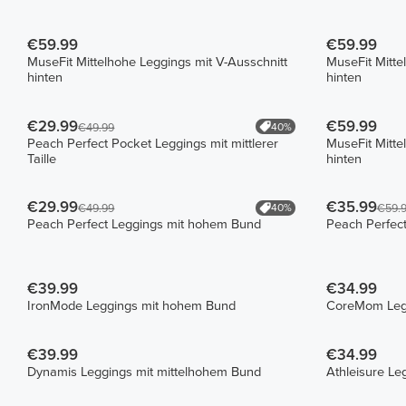
€59.99
€59.99
MuseFit Mittelhohe Leggings mit V-Ausschnitt
MuseFit Mitte
hinten
hinten
€29.99
€59.99
40%
€49.99
Peach Perfect Pocket Leggings mit mittlerer
MuseFit Mitte
Taille
hinten
€29.99
€35.99
40%
€49.99
€59.
Peach Perfect Leggings mit hohem Bund
Peach Perfect
€39.99
€34.99
IronMode Leggings mit hohem Bund
CoreMom Leg
€39.99
€34.99
Dynamis Leggings mit mittelhohem Bund
Athleisure L