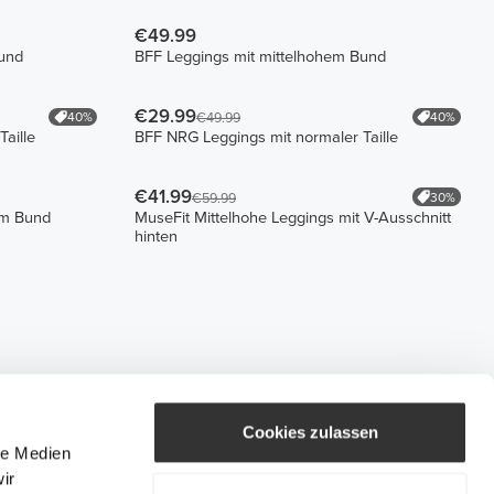
€49.99
Bund
BFF Leggings mit mittelhohem Bund
€29.99
40%
40%
€49.99
aille
BFF NRG Leggings mit normaler Taille
€41.99
30%
€59.99
em Bund
MuseFit Mittelhohe Leggings mit V-Ausschnitt
hinten
Cookies zulassen
le Medien
ir