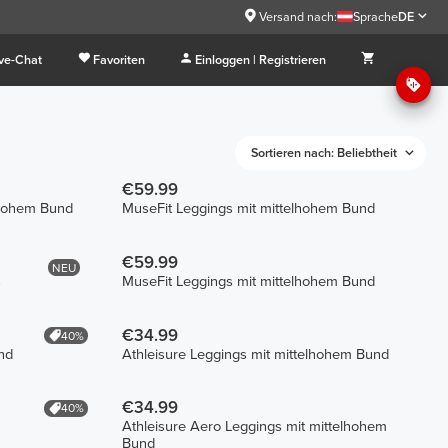
Versand nach:
Sprache
DE
ive-Chat
Favoriten
Einloggen | Registrieren
Sortieren nach: Beliebtheit
€59.99
 hohem Bund
MuseFit Leggings mit mittelhohem Bund
€59.99
NEU
s
MuseFit Leggings mit mittelhohem Bund
€34.99
40%
nd
Athleisure Leggings mit mittelhohem Bund
€34.99
40%
Athleisure Aero Leggings mit mittelhohem
Bund