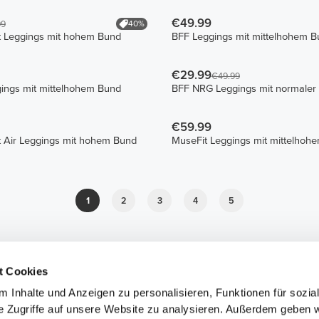
€49.99
40%
99
t Leggings mit hohem Bund
BFF Leggings mit mittelhohem 
€29.99
€49.99
ings mit mittelhohem Bund
BFF NRG Leggings mit normaler T
€59.99
t Air Leggings mit hohem Bund
MuseFit Leggings mit mittelhoh
1
2
3
4
5
t Cookies
 Inhalte und Anzeigen zu personalisieren, Funktionen für sozia
e Zugriffe auf unsere Website zu analysieren. Außerdem geben w