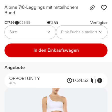
Alpine 7/8-Leggings mit mittelhohem
Bund
Verfügbar
€17.99
€29.99
233
Size
Pink Fuchsia meliert
In den Einkaufswagen
Angebote
OPPORTUNITY
17:
34:
53
40%