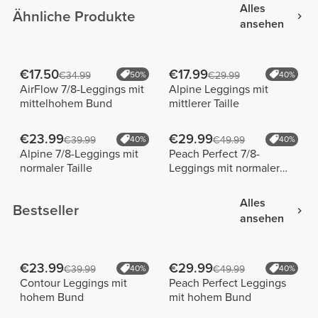
Alles
Ähnliche Produkte
ansehen
€17.50
€17.99
€34.99
50%
€29.99
40%
AirFlow 7/8-Leggings mit
Alpine Leggings mit
mittelhohem Bund
mittlerer Taille
€23.99
€29.99
€39.99
40%
€49.99
40%
Alpine 7/8-Leggings mit
Peach Perfect 7/8-
normaler Taille
Leggings mit normaler
Taille
Alles
Bestseller
ansehen
€23.99
€29.99
€39.99
40%
€49.99
40%
Contour Leggings mit
Peach Perfect Leggings
hohem Bund
mit hohem Bund