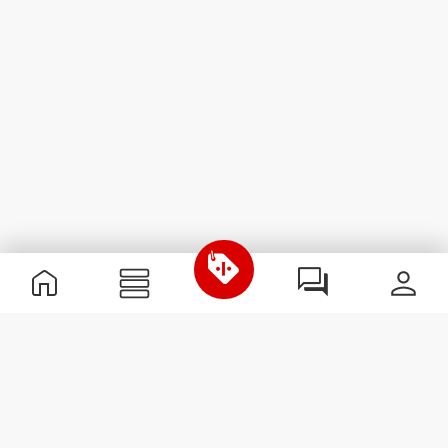
Nützliche Information
Schließe dich unserem Team an!
Werde Partner
AGB
Kundendienst