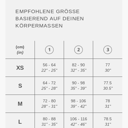
EMPFOHLENE GRÖSSE B
ASIEREND AUF DEINEN K
ÖRPERMASSEN
(cm)
(in)
56 - 64
82 - 90
77
XS
22" - 25"
32" - 35"
30"
64 - 72
90 - 98
77.5
S
25" - 28"
35" - 39"
30.5"
72 - 80
98 - 106
78
M
28" - 31"
39" - 42"
31"
80 - 88
106 - 116
78.5
L
31" - 35"
42" - 46"
31"