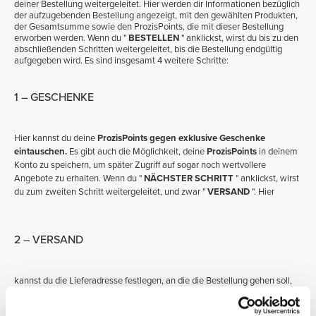
deiner Bestellung weitergeleitet. Hier werden dir Informationen bezüglich
der aufzugebenden Bestellung angezeigt, mit den gewählten Produkten,
der Gesamtsumme sowie den ProzisPoints, die mit dieser Bestellung
erworben werden. Wenn du "
BESTELLEN
" anklickst, wirst du bis zu den
abschließenden Schritten weitergeleitet, bis die Bestellung endgültig
aufgegeben wird. Es sind insgesamt 4 weitere Schritte:
1 – GESCHENKE
Hier kannst du deine
ProzisPoints gegen exklusive Geschenke
eintauschen.
Es gibt auch die Möglichkeit, deine
ProzisPoints
in deinem
Konto zu speichern, um später Zugriff auf sogar noch wertvollere
Angebote zu erhalten. Wenn du "
NÄCHSTER SCHRITT
" anklickst, wirst
du zum zweiten Schritt weitergeleitet, und zwar "
VERSAND
".
Hier
2 – VERSAND
kannst du die Lieferadresse festlegen, an die die Bestellung gehen soll,
sowie die Versandfirma. Unter jeder zur Verfügung stehenden
Versandart wird das voraussichtliche Zustelldatum angegeben. Wenn du