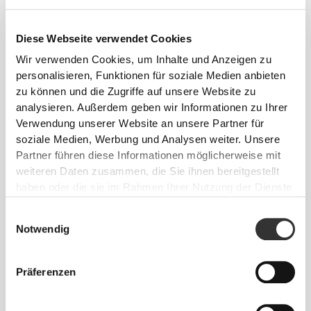
"
NÄCHSTER SCHRITT
" anklickst, erreichst du Schritt drei: "
ZAHLUNG
".
Dieser Schritt gibt dir die Möglichkeit, die bei Prozis verfügbaren
Diese Webseite verwendet Cookies
Wir verwenden Cookies, um Inhalte und Anzeigen zu
3 – ZAHLUNG
personalisieren, Funktionen für soziale Medien anbieten
zu können und die Zugriffe auf unsere Website zu
Zahlungsmöglichkeiten einzusehen, und die für dich bequemste
analysieren. Außerdem geben wir Informationen zu Ihrer
auszusuchen. Hier kannst du auch die Rechnungsadresse auswählen.
Verwendung unserer Website an unsere Partner für
Durch das Anklicken von "
NÄCHSTER SCHRITT
" wirst du zum vierten
soziale Medien, Werbung und Analysen weiter. Unsere
und letzten Schritt weitergeleitet, und zwar "
BESTÄTIGEN
".
Hier kannst
Partner führen diese Informationen möglicherweise mit
weiteren Daten zusammen, die Sie ihnen bereitgestellt
haben oder die sie im Rahmen Ihrer Nutzung der Dienste
4 – BESTÄTIGEN
gesammelt haben.
Einwilligungsauswahl
Notwendig
du alle Informationen bezüglich deiner Bestellung einsehen, also alle
ausgewählten Produkte und den zu zahlenden Gesamtbetrag.
Außerdem kannst du hier alle besonderen Coupons eingeben, die sich
auf aktuell gültige Sonderaktionen bei Prozis beziehen.
Präferenzen