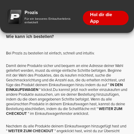
Wie kann ich bestellen?
Prozis
Hol dir die
Für ein besseres Einkaufserlebnis
App
entwickelt
Wie kann ich bestellen?
Bei Prozis zu bestellen ist einfach, schnell und intuitiv.
Damit deine Produkte sicher und bequem an eine Adresse deiner Wahl
geliefert werden, musst du einige einfache Schritte befolgen. Beginne
mit der Wahl des Produktes, das du kaufen möchtest, suche die
Geschmacksrichtung und die Anzahl aus, die du erhalten möchtest, und
füge das Produkt deinem Einkaufswagen hinzu indem du auf "
IN DEN
EINKAUFSWAGEN
" klickst.Du kannst jetzt noch weiter einzukaufen und
andere Produkte aussuchen, um sie deiner Bestellung hinzuzufügen,
indem du die oben angegebenen Schritte befolgst. Wenn du alle
gewünschten Produkte in deinem Einkaufswagen hast, kannst du deine
Bestellung abschließen, indem du die Schaltfläche mit "
WEITER ZUM
CHECKOUT
" im Einkaufswagenfenster anklickst.
Nachdem du alle Produkte deinem Einkaufswagen hinzugefügt hast und
"
WEITER ZUM CHECKOUT
" angeklickt hast, wirst du zur Übersicht