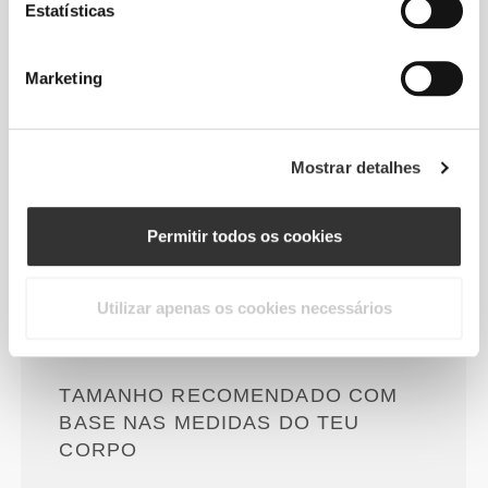
Estatísticas
Para que te movas livremente e
com conforto todos os dias.
Marketing
Mostrar detalhes
Solto
Permitir todos os cookies
Liberdade total de movimentos. Um
corte prático e descontraído para
Utilizar apenas os cookies necessários
um look casual.
TAMANHO RECOMENDADO COM
BASE NAS MEDIDAS DO TEU
CORPO