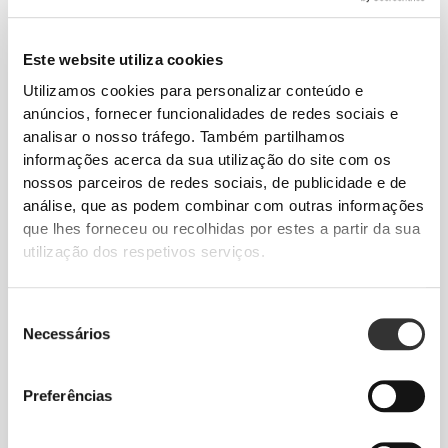
DICAS DE TAMANHOS
Este website utiliza cookies
Utilizamos cookies para personalizar conteúdo e
anúncios, fornecer funcionalidades de redes sociais e
analisar o nosso tráfego. Também partilhamos
Este artigo
informações acerca da sua utilização do site com os
nossos parceiros de redes sociais, de publicidade e de
Justo
análise, que as podem combinar com outras informações
que lhes forneceu ou recolhidas por estes a partir da sua
utilização dos respetivos serviços.
Sente o teu corpo a cada movimento.
Este corte mais justo realça a silhueta
Seleção
do teu corpo.
Necessários
de
consentimento
Preferências
Regular