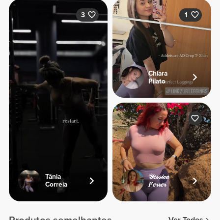
3
1
Chiara
Pilato
Tânia
𝒴𝑒𝓈𝓈𝒾𝒸𝒶
Correia
𝐹𝑒𝓇𝓇𝑒𝓇