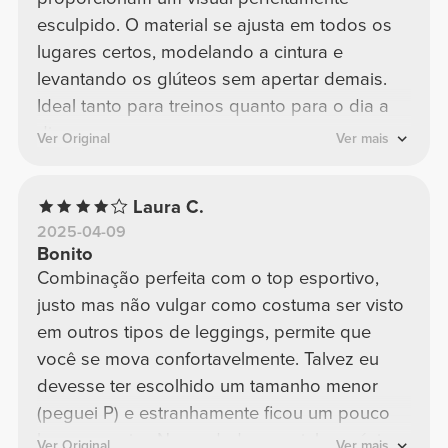
esculpido. O material se ajusta em todos os
lugares certos, modelando a cintura e
levantando os glúteos sem apertar demais.
Ideal tanto para treinos quanto para o dia a
dia.
Ver Original
Ver mais
Laura C.
2025-04-09
Bonito
Combinação perfeita com o top esportivo,
justo mas não vulgar como costuma ser visto
em outros tipos de leggings, permite que
você se mova confortavelmente. Talvez eu
devesse ter escolhido um tamanho menor
(peguei P) e estranhamente ficou um pouco
largo em mim. Na verdade, na minha próxima
Ver Original
Ver mais