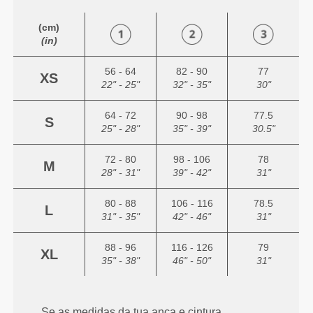
(cm)
(in)
56 - 64
82 - 90
77
XS
22" - 25"
32" - 35"
30"
64 - 72
90 - 98
77.5
S
25" - 28"
35" - 39"
30.5"
72 - 80
98 - 106
78
M
28" - 31"
39" - 42"
31"
80 - 88
106 - 116
78.5
L
31" - 35"
42" - 46"
31"
88 - 96
116 - 126
79
XL
35" - 38"
46" - 50"
31"
Se as medidas da tua anca e cintura