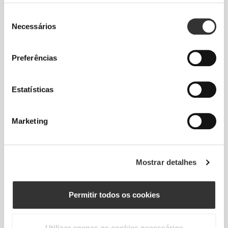
88 - 96
116 - 126
79
XL
Seleção
34"
- 37"
45"
- 49"
31"
5/8
3/4
3/4
5/8
1/8
Necessários
de
consentimento
Entre tamanhos? Não tens a certeza do teu
Preferências
tamanho?
Se não tens a certeza, escolhe um tamanho
Estatísticas
acima para um ajuste mais solto ou um tamanho
abaixo se preferires mais apertado. Os nossos
produtos são desenhados para corresponder ao
Marketing
tamanho indicado.
Mostrar detalhes
Permitir todos os cookies
Utilizar apenas os cookies necessários