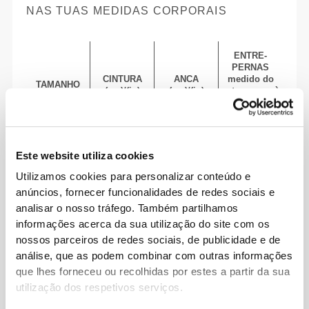
NAS TUAS MEDIDAS CORPORAIS
ENTRE-
PERNAS
CINTURA
ANCA
medido do
TAMANHO
(cm)/(in)
(cm)/(in)
entrepernas à
bainha
(cm)/(in)
82 - 90
56 - 64
77
Este website utiliza cookies
XS
32"
- 35"
5/16
22"
- 25"
30"
1/8
1/4
5/16
7/16
Utilizamos cookies para personalizar conteúdo e
anúncios, fornecer funcionalidades de redes sociais e
64 - 72
90 - 98
77.5
S
analisar o nosso tráfego. Também partilhamos
25"
- 28"
35"
- 38"
30"
1/4
3/8
7/16
5/8
1/2
informações acerca da sua utilização do site com os
nossos parceiros de redes sociais, de publicidade e de
72 - 80
98 - 106
78
M
28"
- 31"
38"
- 41"
30"
3/8
1/2
5/8
3/4
3/4
análise, que as podem combinar com outras informações
que lhes forneceu ou recolhidas por estes a partir da sua
80 - 88
106 - 116
78.5
utilização dos respetivos serviços.
L
31"
- 34"
41"
- 45"
30"
1/2
5/8
3/4
3/4
15/16