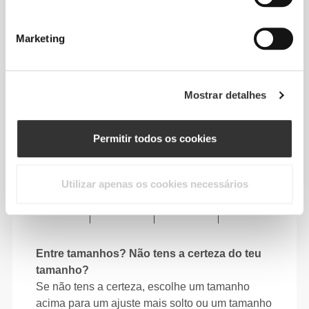
82 - 90
56 - 64
77
XS
32"
- 35"
5/16
22"
- 25"
30"
1/8
1/4
5/16
Marketing
7/16
64 - 72
90 - 98
77.5
S
25"
- 28"
35"
- 38"
30"
1/4
3/8
7/16
5/8
1/2
Mostrar detalhes
72 - 80
98 - 106
78
M
28"
- 31"
38"
- 41"
30"
3/8
1/2
5/8
3/4
3/4
Permitir todos os cookies
80 - 88
106 - 116
78.5
L
31"
- 34"
41"
- 45"
30"
1/2
5/8
3/4
3/4
15/16
Utilizar apenas os cookies necessários
88 - 96
116 - 126
79
XL
34"
- 37"
45"
- 49"
31"
5/8
3/4
3/4
5/8
1/8
Entre tamanhos? Não tens a certeza do teu
tamanho?
Se não tens a certeza, escolhe um tamanho
acima para um ajuste mais solto ou um tamanho