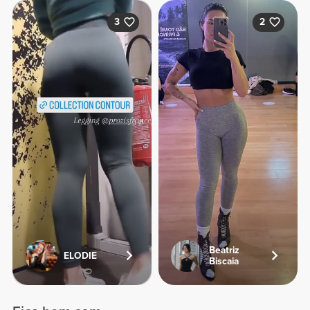
3
2
Beatriz
ELODIE
Biscaia