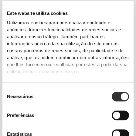
Este website utiliza cookies
Utilizamos cookies para personalizar conteúdo e
anúncios, fornecer funcionalidades de redes sociais e
analisar o nosso tráfego. Também partilhamos
Total liberdade de movimento. Um ajuste
informações acerca da sua utilização do site com os
descomplicado e descontraído para um look
nossos parceiros de redes sociais, de publicidade e de
análise, que as podem combinar com outras informações
casual.
que lhes forneceu ou recolhidas por estes a partir da sua
utilização dos respetivos serviços.
TAMANHO RECOMENDADO COM BASE
NAS TUAS MEDIDAS CORPORAIS
Seleção
Necessários
de
ENTRE-
consentimento
PERNAS
CINTURA
ANCA
medido do
Preferências
TAMANHO
(cm)/(in)
(cm)/(in)
entrepernas à
bainha
(cm)/(in)
Estatísticas