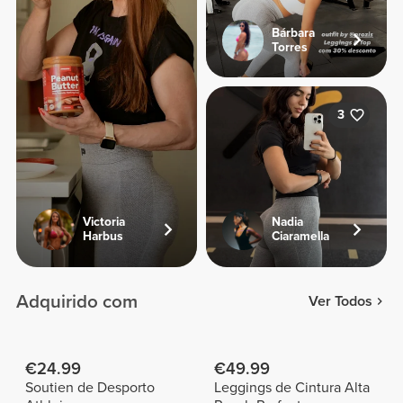
Bárbara
Torres
3
Victoria
Nadia
Harbus
Ciaramella
Adquirido com
Ver Todos
€24.99
€49.99
Soutien de Desporto
Leggings de Cintura Alta