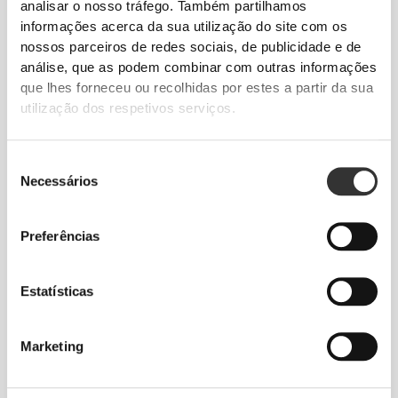
analisar o nosso tráfego. Também partilhamos
visualmente as tuas curvas, permitindo-te fazer todo
informações acerca da sua utilização do site com os
o exercício que desejas. Criada para teres um
nossos parceiros de redes sociais, de publicidade e de
aspeto fantástico enquanto treinas.
análise, que as podem combinar com outras informações
que lhes forneceu ou recolhidas por estes a partir da sua
utilização dos respetivos serviços.
Seleção
Necessários
de
PROJETADO PARA
A
consentimento
ELASTICIDADE
Preferências
Uma construção bidirecional desenvolvida em
laboratório, concebida para acomodar mudanças de
Estatísticas
velocidade e direção repentinas.
Marketing