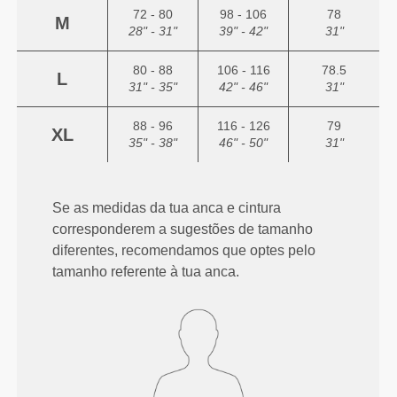
72 - 80
98 - 106
78
M
28" - 31"
39" - 42"
31"
80 - 88
106 - 116
78.5
L
31" - 35"
42" - 46"
31"
88 - 96
116 - 126
79
XL
35" - 38"
46" - 50"
31"
Se as medidas da tua anca e cintura
corresponderem a sugestões de tamanho
diferentes, recomendamos que optes pelo
tamanho referente à tua anca.