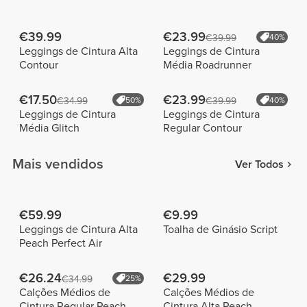
€39.99
€23.99
€39.99
40%
Leggings de Cintura Alta
Leggings de Cintura
Contour
Média Roadrunner
€17.50
€23.99
€34.99
50%
€39.99
40%
Leggings de Cintura
Leggings de Cintura
Média Glitch
Regular Contour
Mais vendidos
Ver Todos
€59.99
€9.99
Leggings de Cintura Alta
Toalha de Ginásio Script
Peach Perfect Air
€26.24
€29.99
€34.99
25%
Calções Médios de
Calções Médios de
Cintura Regular Peach
Cintura Alta Peach