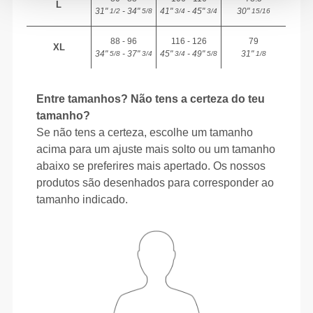
L
31"
- 34"
41"
- 45"
30"
1/2
5/8
3/4
3/4
15/16
88 - 96
116 - 126
79
XL
34"
- 37"
45"
- 49"
31"
5/8
3/4
3/4
5/8
1/8
Entre tamanhos? Não tens a certeza do teu
tamanho?
Se não tens a certeza, escolhe um tamanho
acima para um ajuste mais solto ou um tamanho
abaixo se preferires mais apertado. Os nossos
produtos são desenhados para corresponder ao
tamanho indicado.