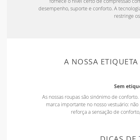
TECNOLOGI
PoliStretch© é a nossa tecnologia de fibra m
fornece o nível certo de compressão co
desempenho, suporte e conforto. A tecnologia
restringe o
A NOSSA ETIQUETA