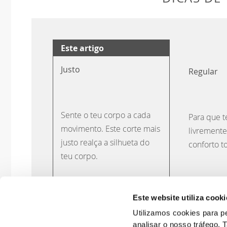
Sem etiqu
As nossas roupas são sinónimo de confort
marca importante no nosso vestuário: não 
reforça a sensação de conforto,
DICAS DE
Este website utiliza cooki
Este artigo
Utilizamos cookies para pe
analisar o nosso tráfego.