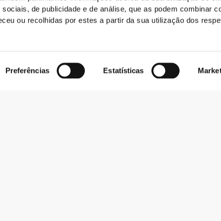
Solto
 sociais, de publicidade e de análise, que as podem combinar c
ceu ou recolhidas por estes a partir da sua utilização dos respe
Preferências
Estatísticas
Marke
te movas
Liberdade total de
e e com
movimentos. Um corte
odos os dias.
prático e descontraído
para um look casual.