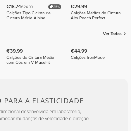
€18.74
€29.99
€24.99
25%
Calções Tipo Ciclista de
Calções Médios de Cintura
Cintura Média Alpine
Alta Peach Perfect
Ver Todos
€39.99
€44.99
Calções de Cintura Média
Calções IronMode
com Cós em V MuseFit
O PARA
A ELASTICIDADE
irecional desenvolvida em laboratório,
omodar mudanças de velocidade e direção