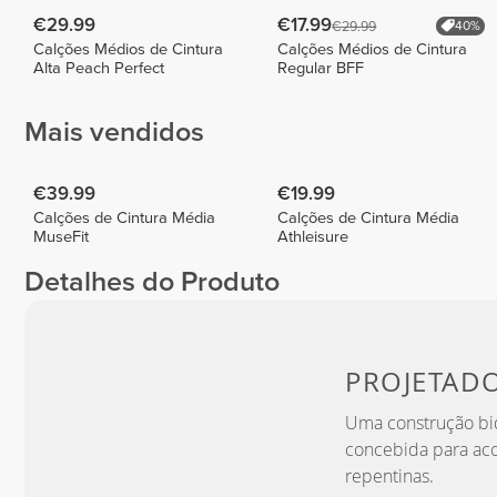
€29.99
€17.99
€29.99
40%
Calções Médios de Cintura
Calções Médios de Cintura
Alta Peach Perfect
Regular BFF
Mais vendidos
€39.99
€19.99
Calções de Cintura Média
Calções de Cintura Média
MuseFit
Athleisure
Detalhes do Produto
PROJETAD
Uma construção bid
concebida para ac
repentinas.