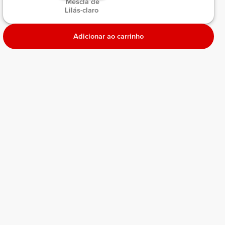
 Mescla de 
Lilás-claro 
Adicionar ao carrinho