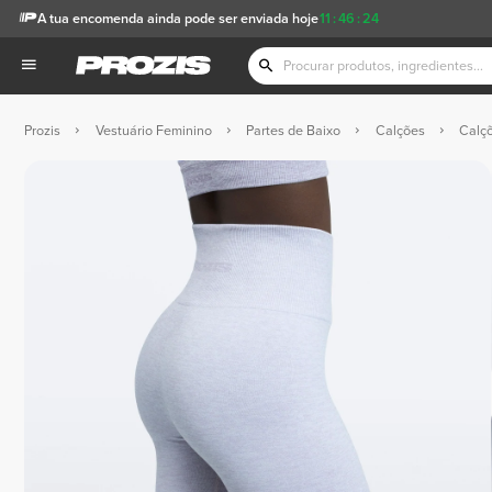
A tua encomenda ainda pode ser enviada hoje
11
:
46
:
24
Prozis
Vestuário Feminino
Partes de Baixo
Calções
Calçõ