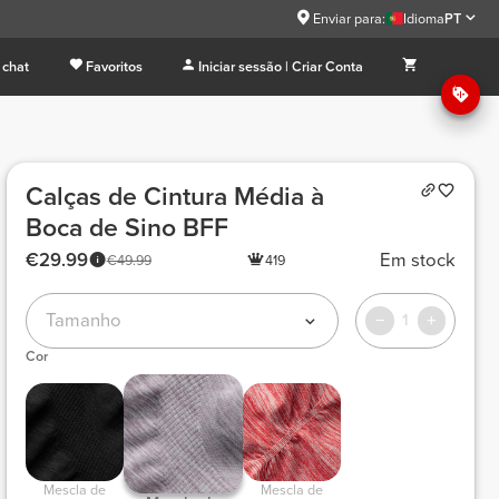
Enviar para:
Idioma
PT
 chat
Favoritos
Iniciar sessão | Criar Conta
Calças de Cintura Média à
Boca de Sino BFF
€29.99
Em stock
€49.99
419
Tamanho
1
Cor
 Mescla de 
 Mescla de 