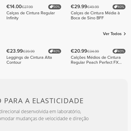
€14.00
€29.99
€27.99
€49.99
50%
40%
Calças de Cintura Regular
Calças de Cintura Média à
Infinity
Boca de Sino BFF
Ver Todos
€23.99
€20.99
€39.99
€34.99
40%
40%
Leggings de Cintura Alta
Calções Médios de Cintura
Contour
Regular Peach Perfect FX
Cotton
O PARA
A ELASTICIDADE
irecional desenvolvida em laboratório,
omodar mudanças de velocidade e direção