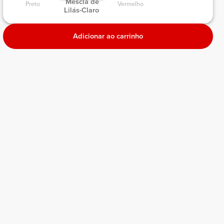
 Mescla de 
Preto 
Vermelho 
Lilás-Claro 
Adicionar ao carrinho