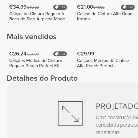
€34.99
€21.00
€49.99
€41.99
30%
50%
Calças de Cintura Regular à
Calças de Cintura Alta Good
Boca de Sino Airplane Mode
Karma
Mais vendidos
€26.24
€29.99
€34.99
25%
Calções Médios de Cintura
Calções Médios de Cintura
Regular Peach Perfect FX
Alta Peach Perfect
Detalhes do Produto
PROJETAD
Uma construção bid
concebida para ac
repentinas.