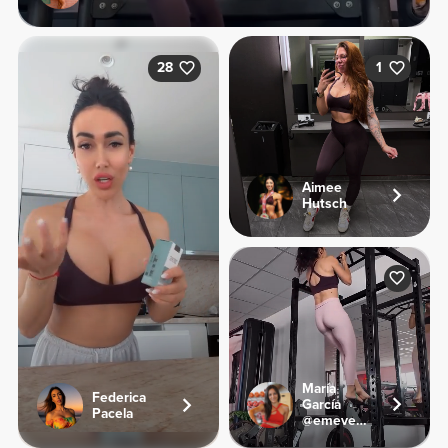
28
1
Aimee
Hutsch
María
Federica
García
Pacela
@emevegana