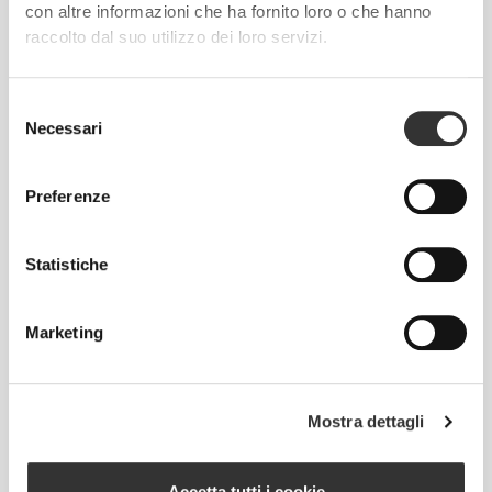
con altre informazioni che ha fornito loro o che hanno
raccolto dal suo utilizzo dei loro servizi.
Senti il tuo corpo ad ogni movimento che fai.
Questa vestibilità aderente esalta la tua
silhouette.
Selezione
Necessari
del
consenso
Preferenze
Statistiche
Marketing
Mostra dettagli
Accetta tutti i cookie