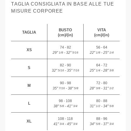
TAGLIA CONSIGLIATA IN BASE ALLE TUE
MISURE CORPOREE
BUSTO
VITA
TAGLIA
(cm)/(in)
(cm)/(in)
74 - 82
56 - 64
XS
29"
- 32"
22"
- 25"
1/8
5/16
1/8
1/4
82 - 90
64 - 72
S
32"
- 35"
25"
- 28"
5/16
7/16
1/4
3/8
90 - 98
72 - 80
M
35"
- 38"
28"
- 31"
7/16
5/8
3/8
1/2
98 - 108
80 - 88
L
38"
- 41"
31"
- 34"
5/8
3/4
1/2
5/8
108 - 118
88 - 96
XL
41"
- 45"
34"
- 37"
3/4
3/4
5/8
3/4