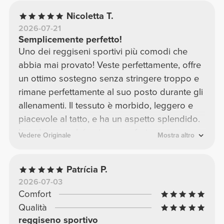
Nicoletta T.
2026-07-21
Semplicemente perfetto!
Uno dei reggiseni sportivi più comodi che
abbia mai provato! Veste perfettamente, offre
un ottimo sostegno senza stringere troppo e
rimane perfettamente al suo posto durante gli
allenamenti. Il tessuto è morbido, leggero e
piacevole al tatto, e ha un aspetto splendido.
Lo adoro perché unisce comfort, sostegno e
Vedere Originale
Mostra altro
un design super valorizzante. Decisamente
uno dei miei preferiti! Lo ricomprerei senza
Patrícia P.
esitazione.
2026-07-03
Comfort
Qualità
reggiseno sportivo