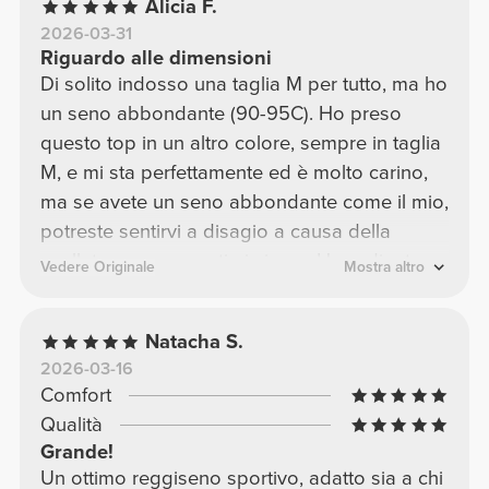
Alicia F.
2026-03-31
Riguardo alle dimensioni
Di solito indosso una taglia M per tutto, ma ho
un seno abbondante (90-95C). Ho preso
questo top in un altro colore, sempre in taglia
M, e mi sta perfettamente ed è molto carino,
ma se avete un seno abbondante come il mio,
potreste sentirvi a disagio a causa della
scollatura e non sentirvi sicure. Ho ordinato
Vedere Originale
Mostra altro
una taglia L in rosa e mi sta bene; è meno
aderente, ma copre molto bene il seno ed è
Natacha S.
comunque bellissimo!
2026-03-16
Comfort
Qualità
Grande!
Un ottimo reggiseno sportivo, adatto sia a chi