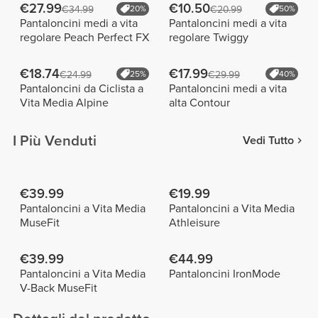
€27.99
€10.50
€34.99
20%
€20.99
50%
Pantaloncini medi a vita
Pantaloncini medi a vita
regolare Peach Perfect FX
regolare Twiggy
€18.74
€17.99
€24.99
25%
€29.99
40%
Pantaloncini da Ciclista a
Pantaloncini medi a vita
Vita Media Alpine
alta Contour
I Più Venduti
Vedi Tutto
€39.99
€19.99
Pantaloncini a Vita Media
Pantaloncini a Vita Media
MuseFit
Athleisure
€39.99
€44.99
Pantaloncini a Vita Media
Pantaloncini IronMode
V-Back MuseFit