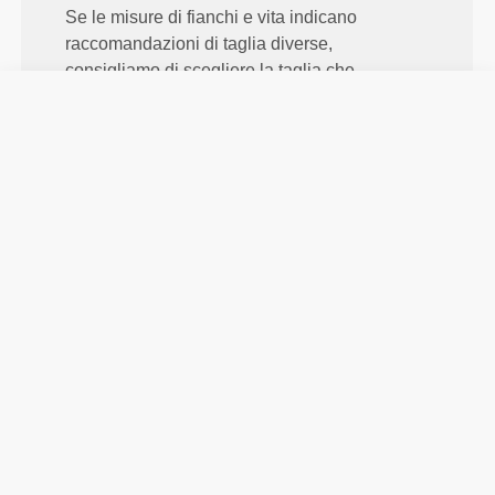
Se le misure di fianchi e vita indicano
raccomandazioni di taglia diverse,
consigliamo di scegliere la taglia che
corrisponde alla misura del fianco.