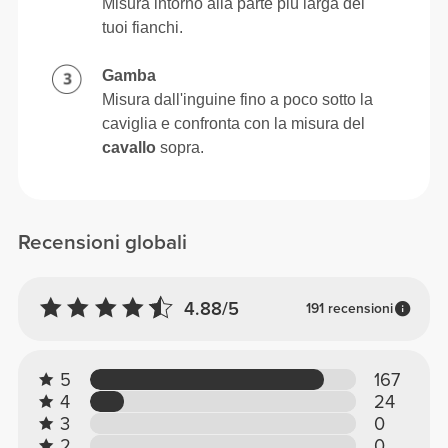
Misura intorno alla parte più larga dei
tuoi fianchi.
Gamba
Misura dall'inguine fino a poco sotto la
caviglia e confronta con la misura del
cavallo
sopra.
Recensioni globali
4.88/5
191 recensioni
5
167
4
24
3
0
2
0