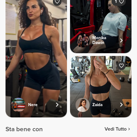
1
Monika
Dawin
Nere
Zaida
Sta bene con
Vedi Tutto