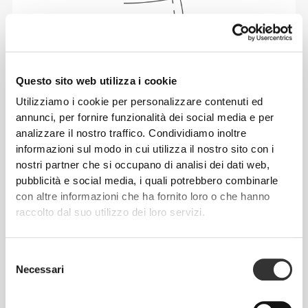
Questo sito web utilizza i cookie
Utilizziamo i cookie per personalizzare contenuti ed
annunci, per fornire funzionalità dei social media e per
analizzare il nostro traffico. Condividiamo inoltre
informazioni sul modo in cui utilizza il nostro sito con i
Totale libertà di movimento. La tua vestibilità
nostri partner che si occupano di analisi dei dati web,
comoda e rilassata per un look casual.
pubblicità e social media, i quali potrebbero combinarle
con altre informazioni che ha fornito loro o che hanno
raccolto dal suo utilizzo dei loro servizi.
TAGLIA CONSIGLIATA IN BASE ALLE TUE
MISURE CORPOREE
Selezione
Necessari
del
CAVALLO
consenso
misura dal
VITA
FIANCHI
TAGLIA
cavallo