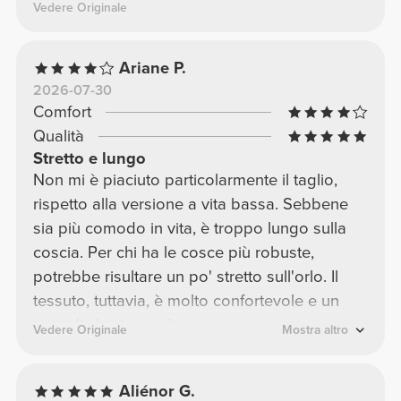
Vedere Originale
Ariane P.
2026-07-30
Comfort
Qualità
Stretto e lungo
Non mi è piaciuto particolarmente il taglio,
rispetto alla versione a vita bassa. Sebbene
sia più comodo in vita, è troppo lungo sulla
coscia. Per chi ha le cosce più robuste,
potrebbe risultare un po' stretto sull'orlo. Il
tessuto, tuttavia, è molto confortevole e un
paio di shorts neri basic sono sempre
Vedere Originale
Mostra altro
un'ottima scelta, inoltre non sono trasparenti.
Aliénor G.