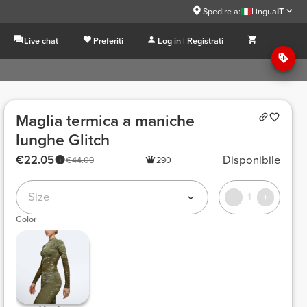
Spedire a:
Lingua
IT
Live chat
Preferiti
Log in | Registrati
Maglia termica a maniche
lunghe Glitch
€22.05
Disponibile
€44.09
290
Size
1
Color