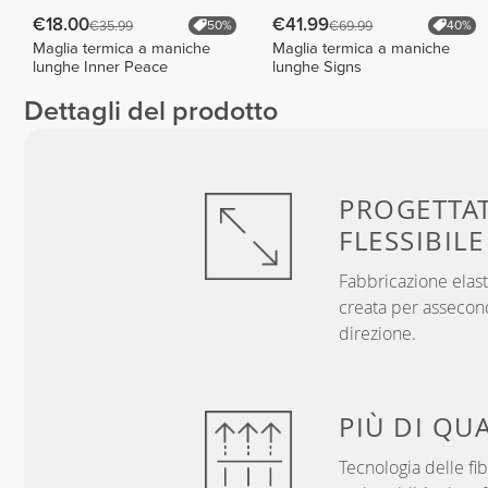
€18.00
€41.99
€35.99
€69.99
50%
40%
Maglia termica a maniche
Maglia termica a maniche
lunghe Inner Peace
lunghe Signs
Dettagli del prodotto
PROGETTA
FLESSIBILE
Fabbricazione elast
creata per assecon
direzione.
PIÙ DI
QUA
Tecnologia delle f