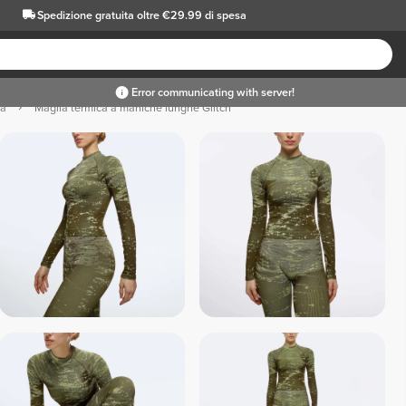
Spedizione gratuita oltre €29.99 di spesa
ca
Maglia termica a maniche lunghe Glitch