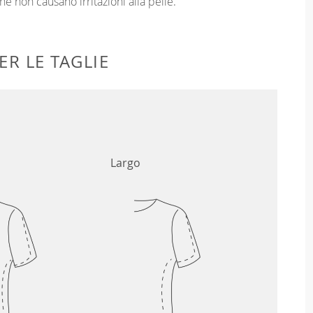
é non causano irritazioni alla pelle.
ER LE TAGLIE
Largo