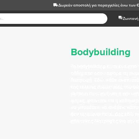
Δωρεάν αποστολή
για παραγγελίες άνω των 
Ζωντανή 
Bodybuilding
Το bodybuilding είναι ένα από 
αθλήματα όσον αφορά τη σωμα
διατροφή. Εδώ, κάθε εκατοστό
της τέλειας συμμετρίας του σ
μετράει στην αύξηση ή την απ
φορές, φαίνεται ότι η καθημερι
να μπορέσεις να ανέβεις κάπο
δεν τελειώνει ποτέ. Δες εδώ τ
αθλητικής διατροφής για την 