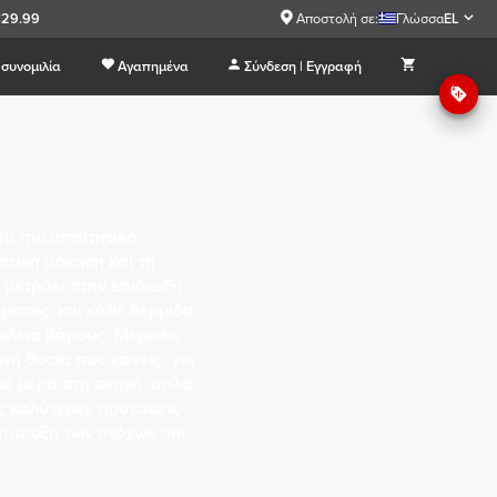
€29.99
Αποστολή σε:
Γλώσσα
EL
συνομιλία
Αγαπημένα
Σύνδεση | Εγγραφή
τα πιο απαιτητικά
τική άσκηση και τη
 μετράει στην επιδίωξη
ώματος, και κάθε θερμίδα
ώλεια βάρους. Μερικές
νή θυσία που κάνεις, για
ια μέρα στη σκηνή, απλά
ις καλύτερες προτάσεις
επίτευξη των στόχων σου.