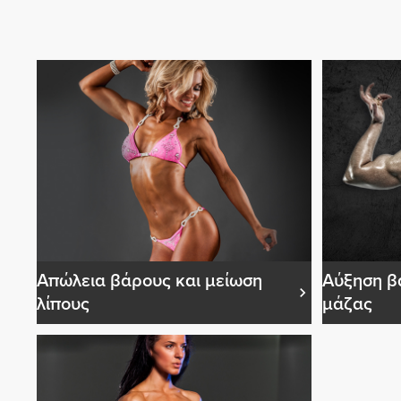
Απώλεια βάρους και μείωση
Αύξηση β
λίπους
μάζας