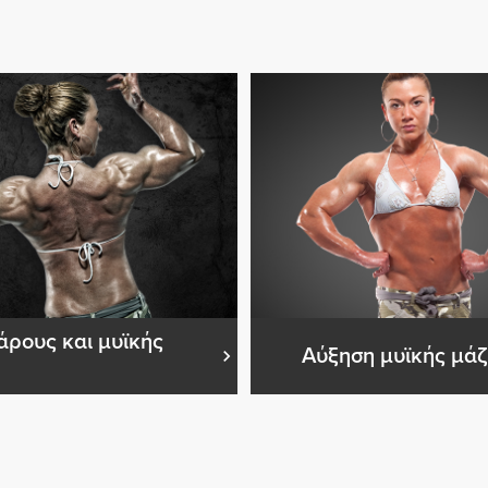
άρους και μυϊκής
Αύξηση μυϊκής μά