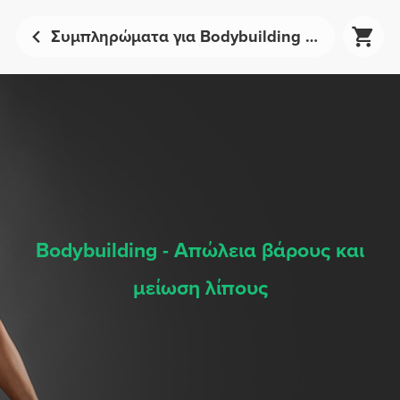
Συμπληρώματα για Bodybuilding (Απώλεια βάρους και μείωση λίπους) - Αθλητική Διατροφή | Prozis
Bodybuilding - Απώλεια βάρους και
μείωση λίπους