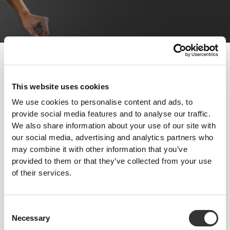
Η διατροφή και η άσκηση παίζουν θεμελιώδεις ρόλους στην
επιτυχία της απώλειας βάρους. Αν χρησιμοποιηθούν σωστά, τα
συμπληρώματα μπορούν να προσφέρουν αυτό το επιπλέον
This website uses cookies
πλεονέκτημα που κάνει όλη τη διαδικασία πιο εύκολη.
We use cookies to personalise content and ads, to
provide social media features and to analyse our traffic.
Ακολούθησε αυτές τις συμβουλές και ξεκίνα να κάνεις
We also share information about your use of our site with
πρόοδο από σήμερα!
our social media, advertising and analytics partners who
ΕΚΠΑΊΔΕΥΣΗ
may combine it with other information that you’ve
Η άσκηση υψηλής έντασης σε σύντομες εκρήξεις έχει μακροχρόνια
provided to them or that they’ve collected from your use
αποτελέσματα και παρέχει καλύτερα αποτελέσματα. Αυξάνοντας τη
of their services.
δύναμη και τη μυϊκή μάζα, θα επιτρέψετε στο σώμα σας να καίει
περισσότερο λίπος κατά τη διάρκεια της ημέρας. Η προπόνηση για
μεγαλύτερο χρονικό διάστημα και με χαμηλότερη ένταση είναι πιο
αποτελεσματική αν επιδιώκετε ένα άμεσο αποτέλεσμα καύσης λίπους. Η
Consent
καλύτερη λύση θα ήταν να συνδυάσετε και τους δύο τύπους προπόνησης.
Necessary
Selection
ΔΙΑΤΡΟΦΉ