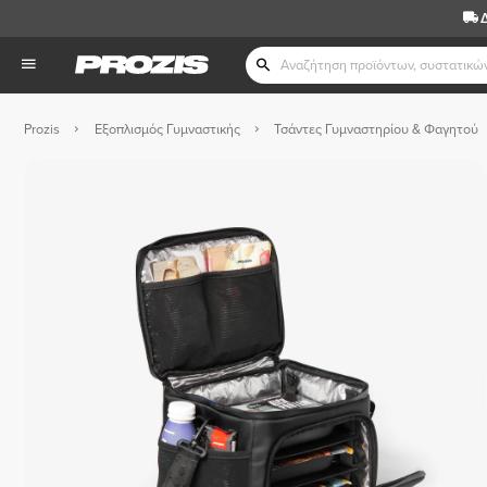
Prozis
Εξοπλισμός Γυμναστικής
Τσάντες Γυμναστηρίου & Φαγητού