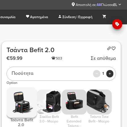
Αποστολή σε:
Γλώσσα
EL
συνομιλία
Αγαπημένα
Σύνδεση | Εγγραφή
Τσάντα Befit 2.0
€59.99
Σε απόθεμα
503
Ποσότητα
1
Option
 Σακίδιο Befit 
 Befit 
 Τσάντα Tote 
 Τσάντα Befit 
3.0 - Μαύρο 
Extended 
Befit - Μαύρο 
2.0 
Τσάντα - 