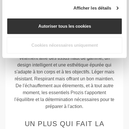
Des vêtements conçus
Afficher les détails
pour accompagner
chacun de tes
Autoriser tous les cookies
mouvements.
Cookies nécessaires uniquement
Conçu dans un souci de performance, chaque
vêtement allie des tissus haut de gamme, un
design intelligent et une esthétique épurée qui
s'adapte à ton corps et à tes objectifs. Léger mais
résistant. Respirant mais offrant un bon maintien.
De l'échauffement aux étirements, et à tout autre
moment, les essentiels Prozis t'apportent
l'équilibre et la détermination nécessaires pour te
préparer à l'action.
UN PLUS QUI FAIT LA