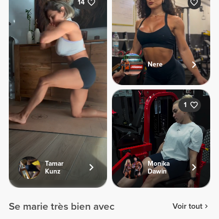
14
Nere
1
Tamar
Monika
Kunz
Dawin
Se marie très bien avec
Voir tout