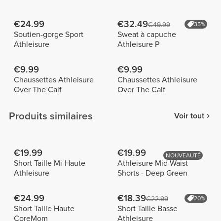
€24.99
€32.49
€49.99
35%
Soutien-gorge Sport
Sweat à capuche
Athleisure
Athleisure P
€9.99
€9.99
Chaussettes Athleisure
Chaussettes Athleisure
Over The Calf
Over The Calf
Produits similaires
Voir tout
€19.99
€19.99
NOUVEAUTÉ
Short Taille Mi-Haute
Athleisure Mid-Waist
Athleisure
Shorts - Deep Green
€24.99
€18.39
€22.99
20%
Short Taille Haute
Short Taille Basse
CoreMom
Athleisure