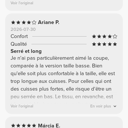
Voir l'original
Ariane P.
2026-07-30
Confort
Qualité
Serré et long
Je n'ai pas particulièrement aimé la coupe,
comparée à la version taille basse. Bien
qu'elle soit plus confortable à la taille, elle est
trop longue aux cuisses. Pour celles qui ont
des cuisses plus fortes, elle risque d'être un
peu serrée en bas. Le tissu, en revanche, est
très agréable à porter, et un short noir
Voir l'original
En voir plus
basique est toujours un bon choix, d'autant
plus qu'il n'est pas transparent.
Márcia E.