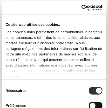
Ce site web utilise des cookies.
Les cookies nous permettent de personnaliser le contenu
et les annonces, d'offrir des fonctionnalités relatives aux
Liberté totale de mouvement. Une coupe
médias sociaux et d'analyser notre trafic. Nous
confortable et décontractée pour un look casual.
partageons également des informations sur l'utilisation de
notre site avec nos partenaires de médias sociaux, de
publicité et d'analyse, qui peuvent combiner celles-ci
TAILLE RECOMMANDÉE EN FONCTION DE
avec d'autres informations que vous leur avez fournies
TES MENSURATIONS
ou qu'ils ont collectées lors de votre utilisation de leurs
services.
ENTRE-
Sélection
JAMBE
Nécessaires
du
TAILLE
HANCHES
mesuré de
TAILLE
(cm)/(in)
(cm)/(in)
l'entrejambe à
consentement
l'ourlet
(cm)/(in)
Préférences