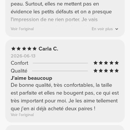
peau. Surtout, elles ne mettent pas en
évidence les petits défauts et on a presque
l'impression de ne rien porter. Je vais
certainement les acheter dans d'autres
Voir l'original
En voir plus
couleurs.
Carla C.
2026-06-13
Confort
Qualité
J'aime beaucoup
De bonne qualité, très confortables, la taille
est parfaite et elles ne bougent pas, ce qui est
très important pour moi. Je les aime tellement
que j'en ai déjà acheté deux paires !
Voir l'original