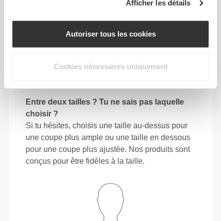
72 - 80
98 - 106
78
Afficher les détails
M
28"
- 31"
38"
- 41"
30"
3/8
1/2
5/8
3/4
3/4
80 - 88
106 - 116
78.5
Autoriser tous les cookies
L
31"
- 34"
41"
- 45"
30"
1/2
5/8
3/4
3/4
15/16
88 - 96
116 - 126
79
XL
Cookies nécessaires uniquement
34"
- 37"
45"
- 49"
31"
5/8
3/4
3/4
5/8
1/8
Entre deux tailles ? Tu ne sais pas laquelle
choisir ?
Si tu hésites, choisis une taille au-dessus pour
une coupe plus ample ou une taille en dessous
pour une coupe plus ajustée. Nos produits sont
conçus pour être fidèles à la taille.