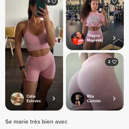
5
Thayna
Majevski
2
Cátia
Rita
Esteves
Carmim
Se marie très bien avec