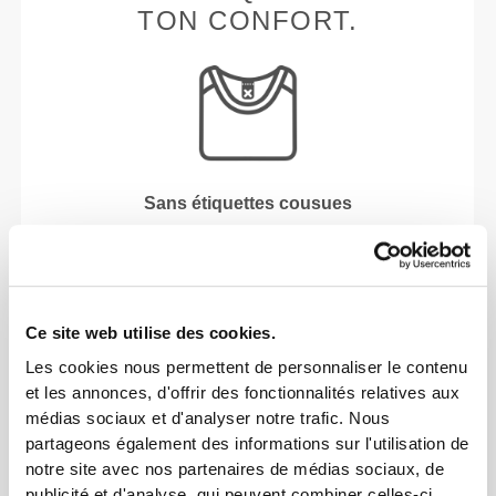
TON CONFORT.
Sans étiquettes cousues
Nos vêtements sont synonymes de confort. Nous
avons opté pour une approche qui laisse une réelle
empreinte sur nos vêtements : le sans coutures !
L'absence d'étiquettes cousues vient renforcer la
Ce site web utilise des cookies.
sensation de confort en évitant les frottements
Les cookies nous permettent de personnaliser le contenu
contre la peau.
et les annonces, d'offrir des fonctionnalités relatives aux
médias sociaux et d'analyser notre trafic. Nous
CONSEILS POUR LES TAILLES
partageons également des informations sur l'utilisation de
notre site avec nos partenaires de médias sociaux, de
publicité et d'analyse, qui peuvent combiner celles-ci