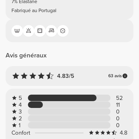
7% Élastane
Fabriqué au Portugal
Avis généraux
4.83/5
63 avis
5
52
4
11
3
0
2
0
1
0
Confort
4.8