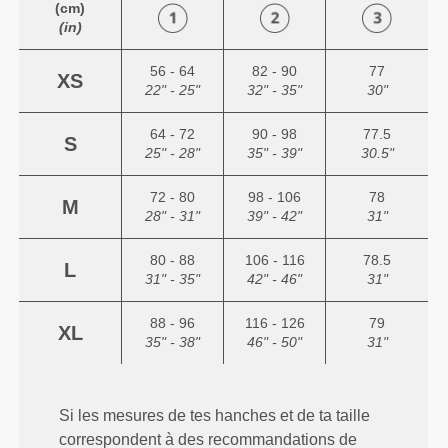
(cm)
(in)
56 - 64
82 - 90
77
XS
22" - 25"
32" - 35"
30"
64 - 72
90 - 98
77.5
S
25" - 28"
35" - 39"
30.5"
72 - 80
98 - 106
78
M
28" - 31"
39" - 42"
31"
80 - 88
106 - 116
78.5
L
31" - 35"
42" - 46"
31"
88 - 96
116 - 126
79
XL
35" - 38"
46" - 50"
31"
Si les mesures de tes hanches et de ta taille
correspondent à des recommandations de