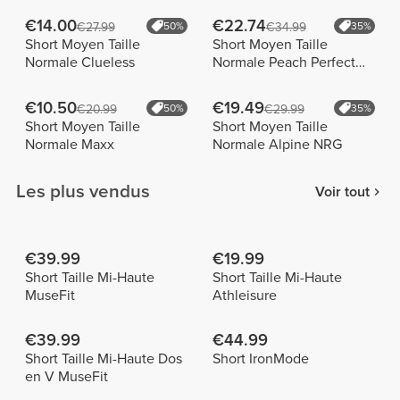
€14.00
€22.74
€27.99
50%
€34.99
35%
Short Moyen Taille
Short Moyen Taille
Normale Clueless
Normale Peach Perfect
FX
€10.50
€19.49
€20.99
50%
€29.99
35%
Short Moyen Taille
Short Moyen Taille
Normale Maxx
Normale Alpine NRG
Les plus vendus
Voir tout
€39.99
€19.99
Short Taille Mi-Haute
Short Taille Mi-Haute
MuseFit
Athleisure
€39.99
€44.99
Short Taille Mi-Haute Dos
Short IronMode
en V MuseFit