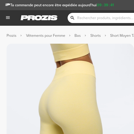
Ta commande peut encore être expédiée aujourd'hui
09
:
39
:
40
Prozis
Vêtements pour Femme
Bas
Shorts
Short Moyen T