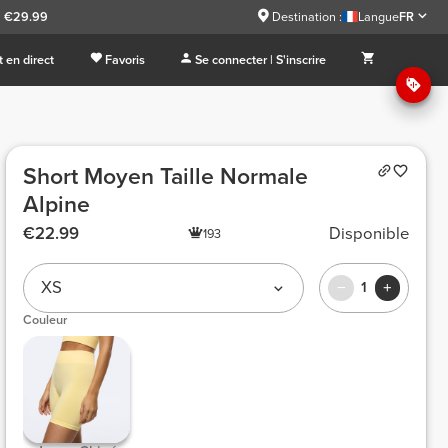
à €29.99
Destination :
Langue
FR
 en direct
Favoris
Se connecter | S'inscrire
Short Moyen Taille Normale
Alpine
€22.99
Disponible
193
XS
1
Couleur