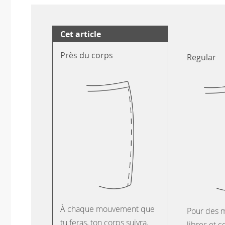
Cet article
Près du corps
Regular
À chaque mouvement que
Pour des 
tu feras, ton corps suivra.
libres et c