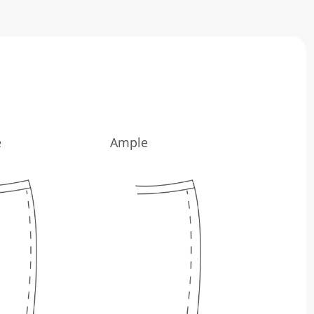
e
Ample