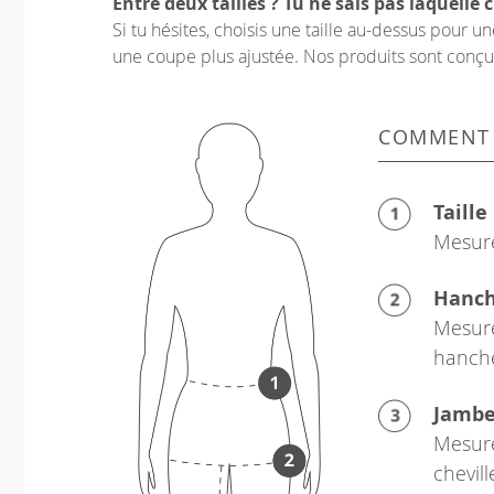
Entre deux tailles ? Tu ne sais pas laquelle c
Si tu hésites, choisis une taille au-dessus pour 
une coupe plus ajustée. Nos produits sont conçus p
COMMENT
Taille
Mesure
Hanc
Mesure
hanch
Jamb
Mesure
chevil