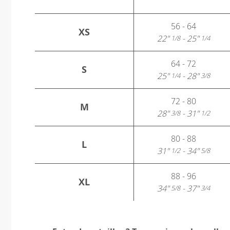
56 - 64
XS
22"
- 25"
1/8
1/4
64 - 72
S
25"
- 28"
1/4
3/8
72 - 80
M
28"
- 31"
3/8
1/2
80 - 88
L
31"
- 34"
1/2
5/8
88 - 96
XL
34"
- 37"
5/8
3/4