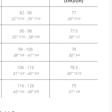
(cm)/(in)
82 - 90
77
32"
- 35"
30"
5/16
7/16
5/16
90 - 98
77.5
35"
- 38"
30"
7/16
5/8
1/2
98 - 106
78
38"
- 41"
30"
5/8
3/4
3/4
106 - 116
78.5
41"
- 45"
30"
3/4
3/4
15/16
116 - 126
79
45"
- 49"
31"
3/4
5/8
1/8