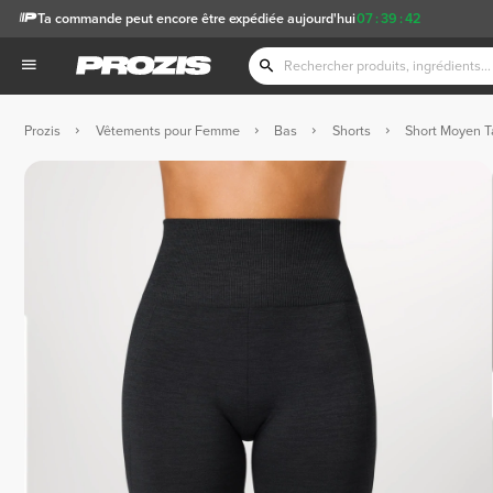
Ta commande peut encore être expédiée aujourd'hui
07
:
39
:
41
Prozis
Vêtements pour Femme
Bas
Shorts
Short Moyen T