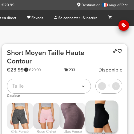
à €29.99
Destination :
Langue
FR
 en direct
Favoris
Se connecter | S'inscrire
Short Moyen Taille Haute
Contour
€23.99
Disponible
€29.99
233
Taille
1
Couleur
 Gris Foncé 
 Rose Chiné 
 Lilas Foncé 