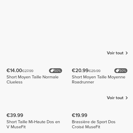
Voir tout
€14.00
€20.99
€27.99
€29.99
50%
30%
Short Moyen Taille Normale
Short Moyen Taille Moyenne
Clueless
Roadrunner
Voir tout
€39.99
€19.99
Short Taille Mi-Haute Dos en
Brassière de Sport Dos
V MuseFit
Croisé MuseFit