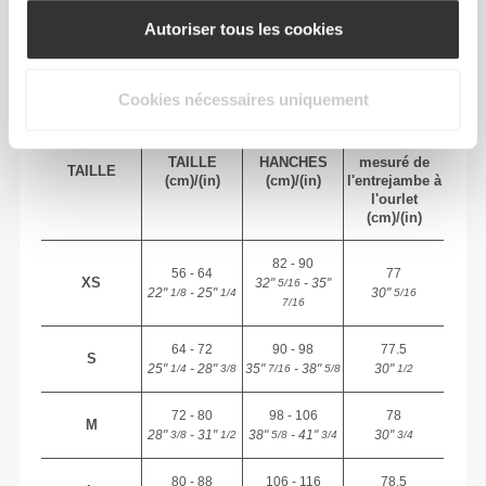
Autoriser tous les cookies
TAILLE RECOMMANDÉE EN FONCTION DE
TES MENSURATIONS
Cookies nécessaires uniquement
ENTRE-
JAMBE
TAILLE
HANCHES
mesuré de
TAILLE
(cm)/(in)
(cm)/(in)
l'entrejambe à
l'ourlet
(cm)/(in)
82 - 90
56 - 64
77
XS
32"
- 35"
5/16
22"
- 25"
30"
1/8
1/4
5/16
7/16
64 - 72
90 - 98
77.5
S
25"
- 28"
35"
- 38"
30"
1/4
3/8
7/16
5/8
1/2
72 - 80
98 - 106
78
M
28"
- 31"
38"
- 41"
30"
3/8
1/2
5/8
3/4
3/4
80 - 88
106 - 116
78.5