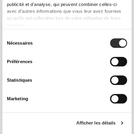
Liberté de mouvement et confort au quotidien,
publicité et d'analyse, qui peuvent combiner celles-ci
telle est la devise.
avec d'autres informations que vous leur avez fournies
ou qu'ils ont collectées lors de votre utilisation de leurs
services.
Sélection
Nécessaires
du
consentement
Préférences
Statistiques
Marketing
Liberté totale de mouvement. Une coupe
confortable et décontractée pour un look casual.
Afficher les détails