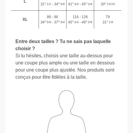
L
31"
- 34"
41"
- 45"
30"
1/2
5/8
3/4
3/4
15/16
88 - 96
116 - 126
79
XL
34"
- 37"
45"
- 49"
31"
5/8
3/4
3/4
5/8
1/8
Entre deux tailles ? Tu ne sais pas laquelle
choisir ?
Si tu hésites, choisis une taille au-dessus pour
une coupe plus ample ou une taille en dessous
pour une coupe plus ajustée. Nos produits sont
conçus pour être fidèles à la taille.