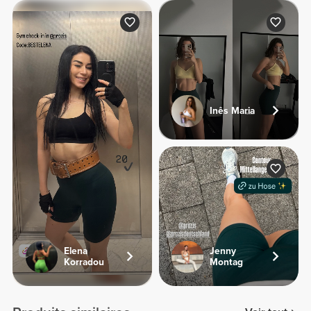
Inês Maria
Elena
Jenny
Korradou
Montag