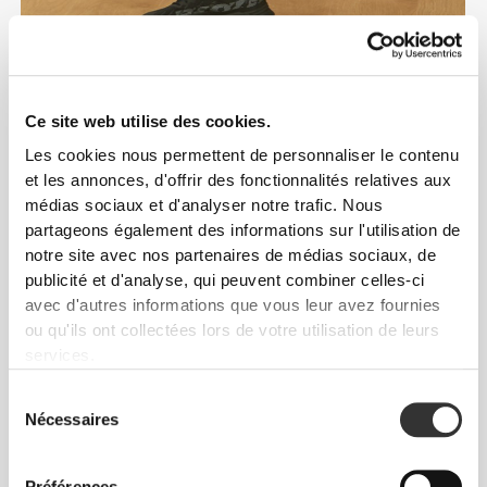
Protège ton corps
Ce site web utilise des cookies.
Les cookies nous permettent de personnaliser le contenu
Un équipement qui
et les annonces, d'offrir des fonctionnalités relatives aux
booste tes
médias sociaux et d'analyser notre trafic. Nous
partageons également des informations sur l'utilisation de
performances
notre site avec nos partenaires de médias sociaux, de
publicité et d'analyse, qui peuvent combiner celles-ci
Conçus pour les athlètes et les modes de vie
avec d'autres informations que vous leur avez fournies
actifs, les équipements Prozis allient matériaux
ou qu'ils ont collectées lors de votre utilisation de leurs
avancés et designs anatomiques pour offrir un
services.
soutien ciblé là où tu en as le plus besoin. Légers,
Sélection
confortables et discrets, ces essentiels aident à
Nécessaires
du
améliorer la stabilité et te permettent de bouger en
consentement
toute confiance à chaque répétition, soulevé ou
foulée. Ils s'adaptent à ton corps et à tes objectifs,