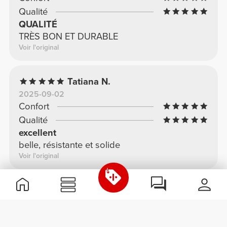
Qualité
QUALITÉ
TRÈS BON ET DURABLE
Voir l'original
Tatiana N.
2025-09-02
Confort
Qualité
excellent
belle, résistante et solide
Voir l'original
Laisse ton avis
Partage tes commentaires avec