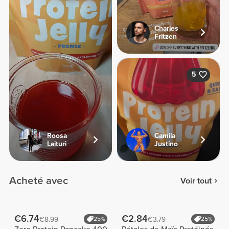
Charles
Fritzen
5
Roosa
Camila
Laituri
Justino
Acheté avec
Voir tout
€6.74
€2.84
€8.99
25%
€3.79
25%