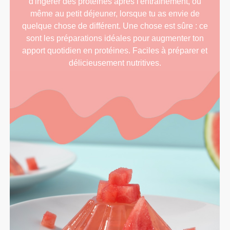
d'ingérer des protéines après l'entraînement, ou
même au petit déjeuner, lorsque tu as envie de
quelque chose de différent. Une chose est sûre : ce
sont les préparations idéales pour augmenter ton
apport quotidien en protéines. Faciles à préparer et
délicieusement nutritives.