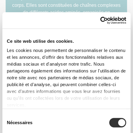
corps. Elles sont constituées de chaînes complexes
de différents acides aminés, organisés en
molécules diversifiées. En plus de faire partie
intégrante de nombreuses structures, elles
participent également à de nombreux processus
corporels. Elles sont sans aucun doute des
Ce site web utilise des cookies.
substances fondamentales.
Les cookies nous permettent de personnaliser le contenu
et les annonces, d'offrir des fonctionnalités relatives aux
En plus de ce qui précède, n'oublie pas que les
médias sociaux et d'analyser notre trafic. Nous
protéines contribuent également :
partageons également des informations sur l'utilisation de
notre site avec nos partenaires de médias sociaux, de
publicité et d'analyse, qui peuvent combiner celles-ci
avec d'autres informations que vous leur avez fournies
ou qu'ils ont collectées lors de votre utilisation de leurs
services.
Sélection
À la croissance et au maintien de la
Nécessaires
du
masse musculaire
consentement