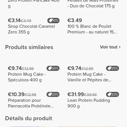
Zero Protein Pancake 400
Pétales de Maïs Protéinés
g
- Duo de Chocolat 175 g
€3.14
€3.49
€3.49
10%
Sirop Chocolat-Caramel
100 % Blanc de Poulet
Zero 355 g
Premium - au naturel 155
g
Produits similaires
Voir tout
€9.74
€9.74
€12.99
25%
€12.99
25%
Protein Mug Cake -
Protein Mug Cake -
Spéculoos 400 g
Vanille et Pépites de
Chocolat 400 g
€10.39
€31.99
€12.99
20%
€39.99
20%
Préparation pour
Lean Protein Pudding
Pannacotta Protéinée
900 g
400 g
Détails du produit