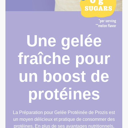
Une gelée
fraîche pour
un boost de
protéines
La Préparation pour Gelée Protéinée de Prozis est
un moyen délicieux et pratique de consommer des
protéines. En plus de ses avantages nutritionnels,