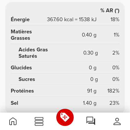
% AR (*)
Énergie
367.60 kcal = 1538 kJ
18%
Matières
0.40 g
1%
Grasses
Acides Gras
0.30 g
2%
Saturés
Glucides
0 g
0%
Sucres
0 g
0%
Protéines
91 g
182%
Sel
1.40 g
23%
* Apport de référence pour un adulte-type (8