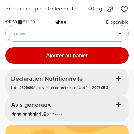
Préparation pour Gelée Protéinée 400 g
Disponible
€11.69
€12.99
85
Fraise
Ajouter au panier
Déclaration Nutritionnelle
Lot:
I2601989
À consommer de préférence avant fin:
2027-05-31
Avis généraux
4.6
(222 avis)