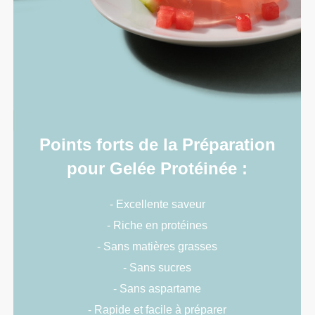
Points forts de la Préparation
pour Gelée Protéinée :
- Excellente saveur
- Riche en protéines
- Sans matières grasses
- Sans sucres
- Sans aspartame
- Rapide et facile à préparer