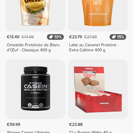
€13.49
€14.99
10%
€23.79
€27.99
15%
Omelette Protéinée de Blanc
Latte au Caramel Protéiné -
d'Œuf - Classique 400 g
Extra Caféine 400 g
€59.99
€23.88
Xtreme Casein Ultimate
12 x Protein Wafer 40 g