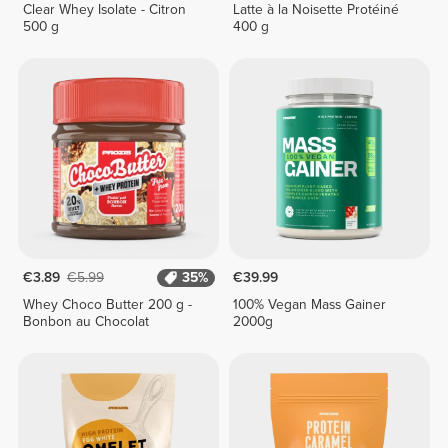
Clear Whey Isolate - Citron
Latte à la Noisette Protéiné
500 g
400 g
€3.89
€5.99
35%
€39.99
Whey Choco Butter 200 g -
100% Vegan Mass Gainer
Bonbon au Chocolat
2000g