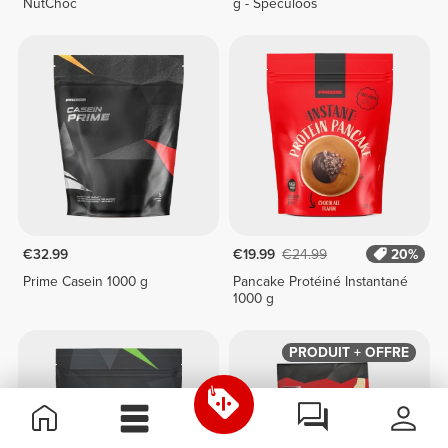
NutChoc
g - Spéculoos
€32.99
€19.99
€24.99
20%
Prime Casein 1000 g
Pancake Protéiné Instantané
1000 g
PRODUIT + OFFRE