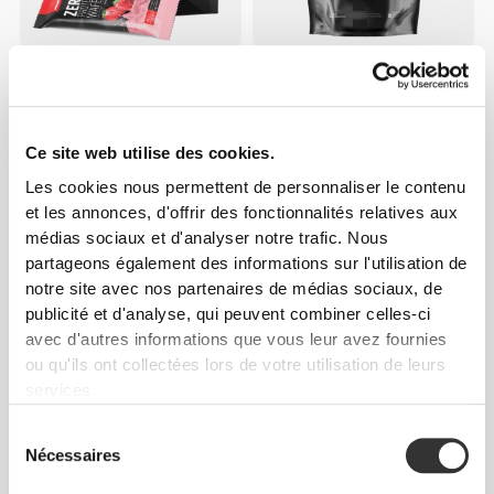
€20.41
€22.68
10%
€21.99
40%
Zero Protein Wafer - Faible
Massive Mass Gainer 2268 g
Teneur en Sucres - 12 barres
Ce site web utilise des cookies.
Les cookies nous permettent de personnaliser le contenu
et les annonces, d'offrir des fonctionnalités relatives aux
médias sociaux et d'analyser notre trafic. Nous
partageons également des informations sur l'utilisation de
notre site avec nos partenaires de médias sociaux, de
publicité et d'analyse, qui peuvent combiner celles-ci
avec d'autres informations que vous leur avez fournies
ou qu'ils ont collectées lors de votre utilisation de leurs
services.
€70.99
€39.99
Natural Real Whey Isolate
Clear Whey Isolate - Fruits
Sélection
907g
Rouges 500 g
Nécessaires
du
consentement