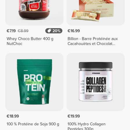
€7.19
€8.99
20%
€16.99
Whey Choco Butter 400 g
Billion - Barre Protéinée aux
NutChoc
Cacahouètes et Chocolat
Blanc x 9
€18.99
€19.99
100 % Protéine de Soja 900 g
100% Hydro Collagen
Peptides 300g