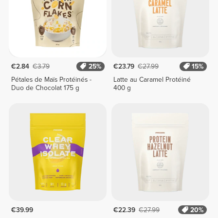
€2.84
€3.79
25%
€23.79
€27.99
15%
Pétales de Maïs Protéinés -
Latte au Caramel Protéiné
Duo de Chocolat 175 g
400 g
€39.99
€22.39
€27.99
20%