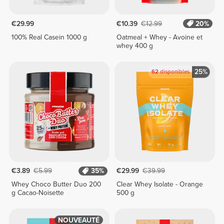
€29.99
€10.39
€12.99
20%
100% Real Casein 1000 g
Oatmeal + Whey - Avoine et
whey 400 g
25%
62
disponibles
€3.89
€5.99
35%
€29.99
€39.99
Whey Choco Butter Duo 200
Clear Whey Isolate - Orange
g Cacao-Noisette
500 g
NOUVEAUTÉ