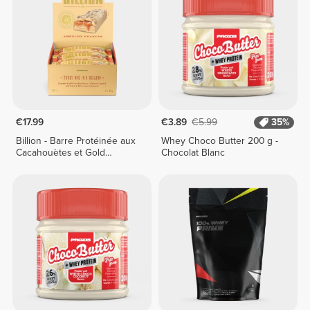
€17.99
€3.89
€5.99
35%
Billion - Barre Protéinée aux
Whey Choco Butter 200 g -
Cacahouètes et Gold
Chocolat Blanc
Chocolate x 9