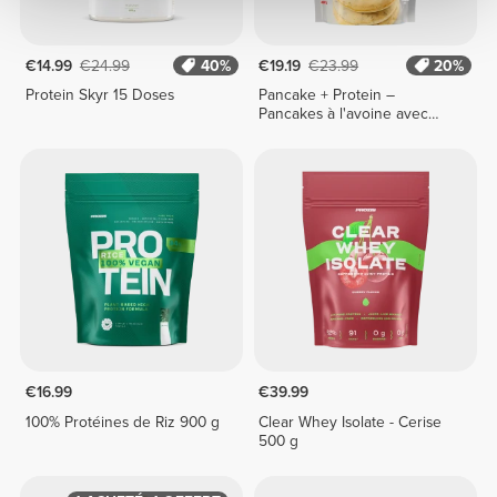
€14.99
€24.99
40%
€19.19
€23.99
20%
Protein Skyr 15 Doses
Pancake + Protein –
Pancakes à l'avoine avec
protéines 900 g
€16.99
€39.99
100% Protéines de Riz 900 g
Clear Whey Isolate - Cerise
500 g