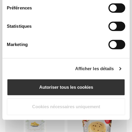
Préférences
Statistiques
Marketing
€34.99
€13.49
€14.99
10%
Afficher les détails
100% Albumine de Blanc
Avoine Instantanée Sans
d'Œuf 900 g
Gluten 907 g
Autoriser tous les cookies
Cookies nécessaires uniquement