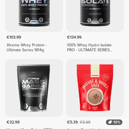
€103.99
€134.99
Xtreme Whey Protein -
100% Whey Hydro Isolate
Ultimate Series 1814g
PRO - ULTIMATE SERIES
1814g
€32.99
€5.39
€5.99
10%