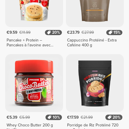
€9.59
€11.99
20%
€23.79
€27.99
15%
Pancake + Protein –
Cappuccino Protéiné - Extra
Pancakes à l'avoine avec
Caféine 400 g
protéines 400 g
€5.39
€5.99
10%
€17.59
€21.99
20%
Whey Choco Butter 200 g
Porridge de Riz Protéiné 720