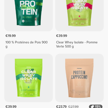
€19.99
€39.99
100 % Protéines de Pois 900
Clear Whey Isolate - Pomme
g
Verte 500 g
€39.99
€23.79
€27.99
15%