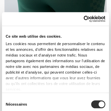
Ce site web utilise des cookies.
Info et Entretien
Les cookies nous permettent de personnaliser le contenu
et les annonces, d'offrir des fonctionnalités relatives aux
médias sociaux et d'analyser notre trafic. Nous
Avis généraux
partageons également des informations sur l'utilisation de
notre site avec nos partenaires de médias sociaux, de
4.8
(14 avis)
publicité et d'analyse, qui peuvent combiner celles-ci
avec d'autres informations que vous leur avez fournies
ou qu'ils ont collectées lors de votre utilisation de leurs
De notre communauté
Voir tout
services.
Sélection
11
3
Nécessaires
du