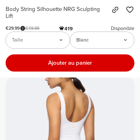
Body String Silhouette NRG Sculpting
Lift
Disponible
€29.99
€49.99
419
Taille
Blanc
Ajouter au panier