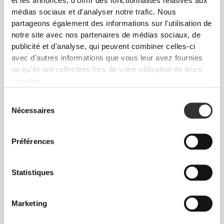
et les annonces, d'offrir des fonctionnalités relatives aux
médias sociaux et d'analyser notre trafic. Nous
partageons également des informations sur l'utilisation de
notre site avec nos partenaires de médias sociaux, de
publicité et d'analyse, qui peuvent combiner celles-ci
Totale liberté de mouvement. Ton
avec d'autres informations que vous leur avez fournies
option confortable et facile pour un
ou qu'ils ont collectées lors de votre utilisation de leurs
look décontracté.
services.
Sélection
Nécessaires
du
TAILLE RECOMMANDÉE SELON
consentement
VOS MESURES CORPORELLES
Préférences
(cm)
Statistiques
(in)
74 - 82
56 - 64
XS
Marketing
29" - 32"
22" - 25"