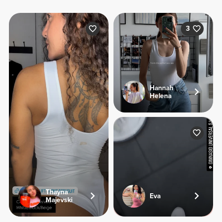
3
Hannah
Helena
Thayna
Eva
Majevski