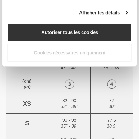
82 - 90
64 - 72
S
32" - 35"
25" - 28"
Afficher les détails
90 - 98
72 - 80
M
35" - 39"
28" - 31"
Autoriser tous les cookies
98 - 108
80 - 88
L
39" - 43"
31" - 35"
Cookies nécessaires uniquement
108 - 118
88 - 96
XL
43" - 47"
35" - 38"
(cm)
(in)
82 - 90
77
XS
32" - 35"
30"
90 - 98
77.5
S
35" - 39"
30.5"