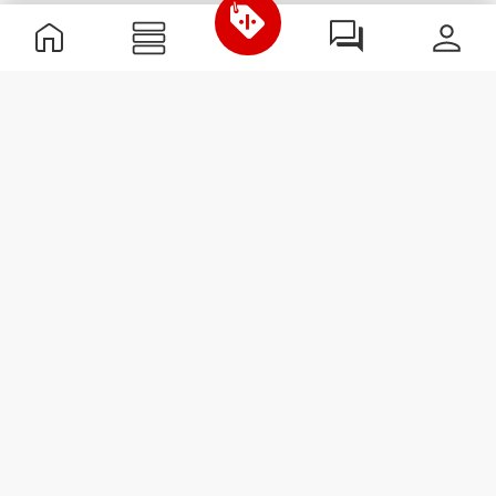
Informations utiles
Rejoignez notre équipe
Devient Partenaire
Termes & Conditions
Service Clients
S'abonner à la Newsletter
Reçois des actualités et des
promotions dans ta boîte
mail.
S'abonner
#ExceedYourself
Options de livraison