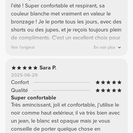
l'été ! Super confortable et respirant, sa
couleur blanche met vraiment en valeur le
bronzage ! Je le porte tous les jours, avec des
shorts ou des jupes, et je reçois toujours plein
de compliments. C'est un excellent choix pour
être porté torse nu ou semi-nu, car il est très
Voir l'original
En voir plus
près du corps.
Sara P.
2025-06-29
Confort
Qualité
Super confortable
Très amincissant, joli et confortable, j'utilise le
noir comme haut extérieur, il va très bien avec
un jean, le blanc est opaque mais je vous
conseille de porter quelque chose en