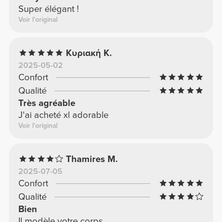
Super élégant !
Voir l'original
Κυριακή Κ.
2025-05-02
Confort
Qualité
Très agréable
J'ai acheté xl adorable
Voir l'original
Thamires M.
2025-07-05
Confort
Qualité
Bien
Il modèle votre corps