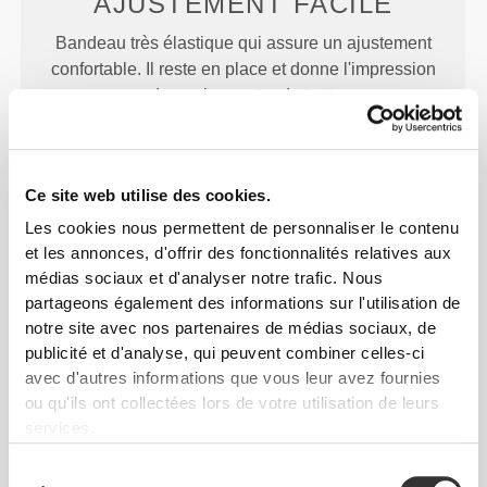
AJUSTEMENT
FACILE
Bandeau très élastique qui assure un ajustement
confortable. Il reste en place et donne l'impression
de ne rien porter du tout.
Ce site web utilise des cookies.
Les cookies nous permettent de personnaliser le contenu
et les annonces, d'offrir des fonctionnalités relatives aux
EXCELLENT MAINTIEN
médias sociaux et d'analyser notre trafic. Nous
partageons également des informations sur l'utilisation de
Les vagues de silicone à l'intérieur garantissent que
notre site avec nos partenaires de médias sociaux, de
ton bandeau reste en place pendant l'entraînement.
publicité et d'analyse, qui peuvent combiner celles-ci
avec d'autres informations que vous leur avez fournies
ou qu'ils ont collectées lors de votre utilisation de leurs
services.
Sélection