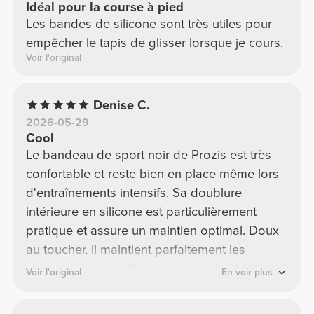
Idéal pour la course à pied
Les bandes de silicone sont très utiles pour
empêcher le tapis de glisser lorsque je cours.
Voir l'original
Denise C.
2026-05-29
Cool
Le bandeau de sport noir de Prozis est très
confortable et reste bien en place même lors
d'entraînements intensifs. Sa doublure
intérieure en silicone est particulièrement
pratique et assure un maintien optimal. Doux
au toucher, il maintient parfaitement les
cheveux en place. Simple, élégant et idéal
Voir l'original
En voir plus
pour la salle de sport ou le jogging.