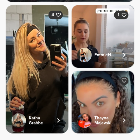
4
1
EmmieHeartsFood
Katha
Thayna
Grabbe
Majevski