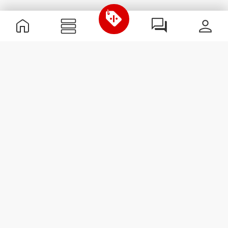
Informations utiles
Rejoignez notre équipe
Devient Partenaire
Termes & Conditions
Service Clients
S'abonner à la Newsletter
Reçois des actualités et des
promotions dans ta boîte
mail.
S'abonner
#ExceedYourself