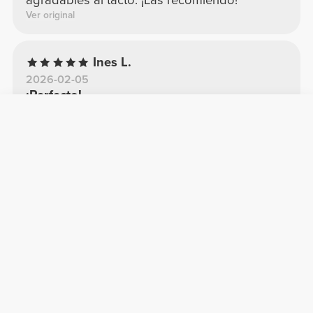
agradables al tacto. ¡Las recomiendo!
Ver original
Ines L.
2026-02-05
¡Perfecto!
Toalla de buena calidad, suave y absorbente.
Me encanta. Ligera y discreta.
Ver original
Tânia C.
2026-01-20
Muy bien
Súper pequeño plegado. No ocupa nada de
espacio. Pero tiene el tamaño ideal para el
gimnasio. Me encantó.
Ver original