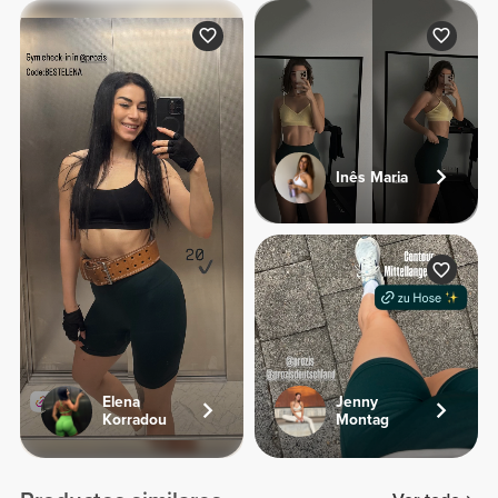
Inês Maria
Elena
Jenny
Korradou
Montag