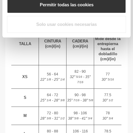
TALLA RECOMENDADA SEGÚN TUS
Permitir todas las cookies
MEDIDAS CORPORALES
Solo usar cookies necesarias
ENTRE-
PIERNA
Mide desde la
CINTURA
CADERA
TALLA
entrepierna
(cm)/(in)
(cm)/(in)
hasta el
dobladillo
(cm)/(in)
82 - 90
56 - 64
77
XS
32"
- 35"
5/16
22"
- 25"
30"
1/8
1/4
5/16
7/16
64 - 72
90 - 98
77.5
S
25"
- 28"
35"
- 38"
30"
1/4
3/8
7/16
5/8
1/2
72 - 80
98 - 106
78
M
28"
- 31"
38"
- 41"
30"
3/8
1/2
5/8
3/4
3/4
80 - 88
106 - 116
78.5