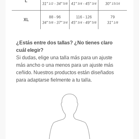
L
31"
- 34"
41"
- 45"
30"
1/2
5/8
3/4
3/4
15/16
88 - 96
116 - 126
79
XL
34"
- 37"
45"
- 49"
31"
5/8
3/4
3/4
5/8
1/8
¿Estás entre dos tallas? ¿No tienes claro
cuál elegir?
Si dudas, elige una talla más para un ajuste
más ancho o una menos para un ajuste más
ceñido. Nuestros productos están diseñados
para adaptarse fielmente a tu talla.