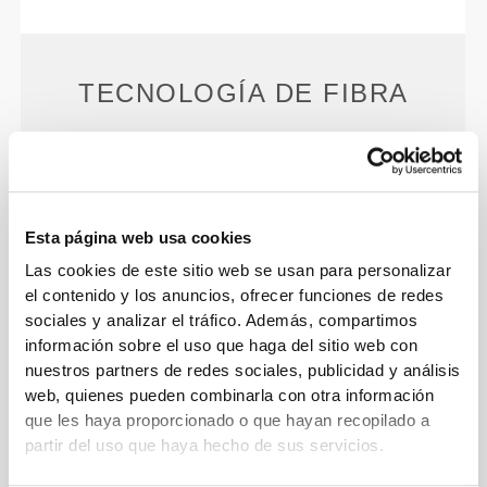
TECNOLOGÍA DE FIBRA
Esta página web usa cookies
PoliStretch© es una tecnología de fibra muy versátil
Las cookies de este sitio web se usan para personalizar
desarrollada por nosotros mismos en laboratorio.
el contenido y los anuncios, ofrecer funciones de redes
sociales y analizar el tráfico. Además, compartimos
Proporciona niveles ideales de compresión y es
información sobre el uso que haga del sitio web con
muy elástica para mejorar el rendimiento, la
nuestros partners de redes sociales, publicidad y análisis
sujeción y la comodidad. PoliStretch© te mantiene
web, quienes pueden combinarla con otra información
seca, fresca y no limita tus movimientos.
que les haya proporcionado o que hayan recopilado a
partir del uso que haya hecho de sus servicios.