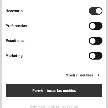
NUESTRA ETIQUETA ES TU
Selección
Necesario
de
COMODIDAD
consentimiento
Preferencias
Estadística
Sin etiquetas cosidas
Marketing
Nuestra ropa es sinónimo de comodidad. Nuestro
toque final marca toda la diferencia: ¡una gama sin
costuras! Confeccionada sin etiquetas cosidas para
Mostrar detalles
aumentar la comodidad y evitar irritación de la piel.
Permitir todas las cookies
CONSEJOS DE TALLA
Solo usar cookies necesarias