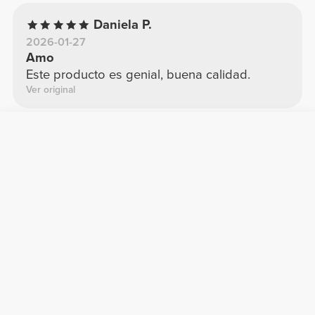
Daniela P.
2026-01-27
Amo
Este producto es genial, buena calidad.
Ver original
Sandra M.
2026-02-03
super
muy favorecedores
Eva C.
2026-01-08
Estupendos
Muy tupidos y comodos