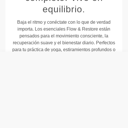
equilibrio.
Baja el ritmo y conéctate con lo que de verdad
importa. Los esenciales Flow & Restore están
pensados para el movimiento consciente, la
recuperación suave y el bienestar diario. Perfectos
para tu práctica de yoga, estiramientos profundos o
momentos de pausa, estos accesorios te ayudan a
liberar tensiones, encontrar el equilibrio y llevar
esa calma contigo durante todo el día. Vayas
donde vayas, conecta con el confort, la serenidad
y una mayor presencia.
CARACTERÍSTICAS
PRINCIPALES
PROGRESO