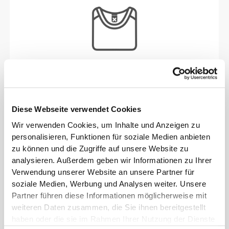
Ohne eingenähtes Etikett
Unsere Kleidung steht für Komfort. Unsere
Herangehensweise hinterlässt einen wichtigen
Diese Webseite verwendet Cookies
Eindruck auf unsere Kleidung: auf die nahtlose
Freiheit! Ohne eingenähtes Etikett wird das Tragen
Wir verwenden Cookies, um Inhalte und Anzeigen zu
von Kleidung noch bequemer, da es zu keinen
personalisieren, Funktionen für soziale Medien anbieten
zu können und die Zugriffe auf unsere Website zu
Hautreizungen kommt.
analysieren. Außerdem geben wir Informationen zu Ihrer
Verwendung unserer Website an unsere Partner für
TIPP ZUR PASSFORM
soziale Medien, Werbung und Analysen weiter. Unsere
Partner führen diese Informationen möglicherweise mit
weiteren Daten zusammen, die Sie ihnen bereitgestellt
haben oder die sie im Rahmen Ihrer Nutzung der Dienste
Dieser Artikel