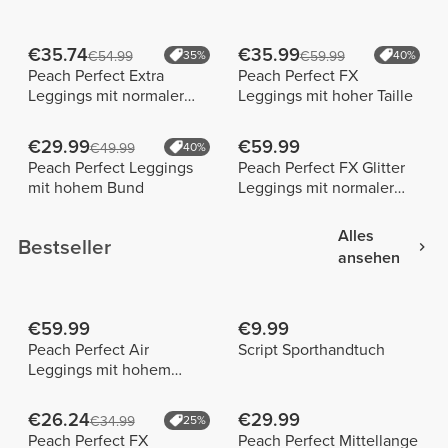
€35.74
€35.99
€54.99
35%
€59.99
40%
Peach Perfect Extra
Peach Perfect FX
Leggings mit normaler
Leggings mit hoher Taille
Taille
€29.99
€59.99
€49.99
40%
Peach Perfect Leggings
Peach Perfect FX Glitter
mit hohem Bund
Leggings mit normaler
Taille
Alles
Bestseller
ansehen
€59.99
€9.99
Peach Perfect Air
Script Sporthandtuch
Leggings mit hohem
Bund
€26.24
€29.99
€34.99
25%
Peach Perfect FX
Peach Perfect Mittellange