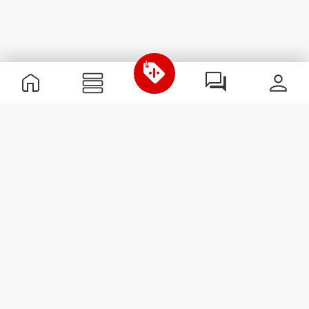
Nützliche Information
Schließe dich unserem Team an!
Werde Partner
AGB
Kundendienst
Newsletter abonnieren
Erhalte Neuigkeiten und
Angebote per E-Mail direkt in
dein Postfach.
Abonnieren
#ExceedYourself