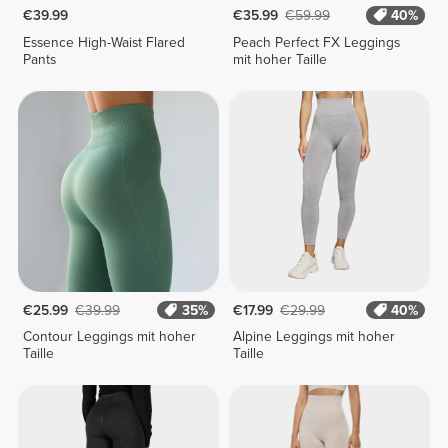
€39.99
€35.99
€59.99
40%
Essence High-Waist Flared
Peach Perfect FX Leggings
Pants
mit hoher Taille
€25.99
€39.99
35%
€17.99
€29.99
40%
Contour Leggings mit hoher
Alpine Leggings mit hoher
Taille
Taille