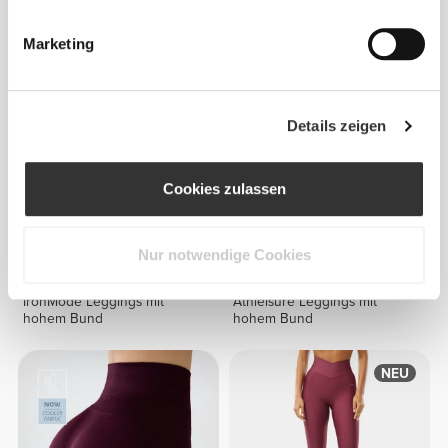
Contour Leggings mit hoher
IronMode Leggings mit
Taille
hohem Bund
Marketing
Details zeigen
Cookies zulassen
Nur notwendige Cookies
€39.99
€34.99
IronMode Leggings mit
Athleisure Leggings mit
hohem Bund
hohem Bund
NEU