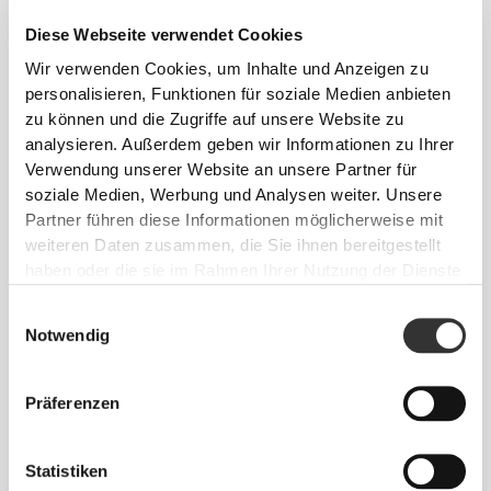
Diese Webseite verwendet Cookies
Wir verwenden Cookies, um Inhalte und Anzeigen zu
personalisieren, Funktionen für soziale Medien anbieten
zu können und die Zugriffe auf unsere Website zu
analysieren. Außerdem geben wir Informationen zu Ihrer
€39.99
€39.99
Verwendung unserer Website an unsere Partner für
Essence High-Waist Flared
Contour Leggings mit hohem
Pants
Bund
soziale Medien, Werbung und Analysen weiter. Unsere
Partner führen diese Informationen möglicherweise mit
weiteren Daten zusammen, die Sie ihnen bereitgestellt
haben oder die sie im Rahmen Ihrer Nutzung der Dienste
gesammelt haben.
Einwilligungsauswahl
Notwendig
Präferenzen
€23.99
€39.99
40%
€39.99
Statistiken