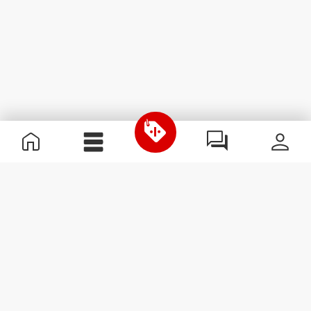
Nützliche Information
Schließe dich unserem Team an!
Werde Partner
AGB
Kundendienst
Newsletter abonnieren
Erhalte Neuigkeiten und
Angebote per E-Mail direkt in