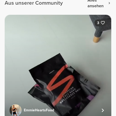
Alles
Aus unserer Community
ansehen
3
EmmieHeartsFood