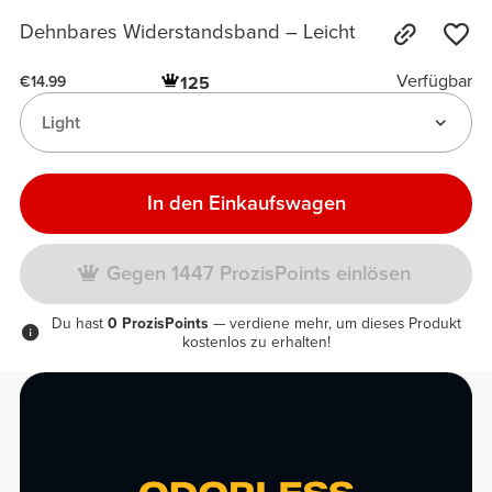
Dehnbares Widerstandsband – Leicht
Verfügbar
125
€14.99
Light
In den Einkaufswagen
Gegen 1447 ProzisPoints einlösen
Du hast
0 ProzisPoints
— verdiene mehr, um dieses Produkt
kostenlos zu erhalten!