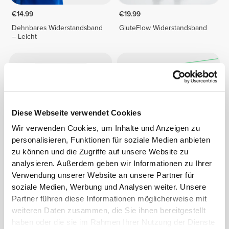
€14.99
€19.99
Dehnbares Widerstandsband
GluteFlow Widerstandsband
– Leicht
Diese Webseite verwendet Cookies
Wir verwenden Cookies, um Inhalte und Anzeigen zu
personalisieren, Funktionen für soziale Medien anbieten
zu können und die Zugriffe auf unsere Website zu
analysieren. Außerdem geben wir Informationen zu Ihrer
€14.99
€9.99
Verwendung unserer Website an unsere Partner für
FLEX - Unterarm-
Dehnbares Widerstandsband
Stärkungsset
– Sehr leicht
soziale Medien, Werbung und Analysen weiter. Unsere
Partner führen diese Informationen möglicherweise mit
weiteren Daten zusammen, die Sie ihnen bereitgestellt
haben oder die sie im Rahmen Ihrer Nutzung der Dienste