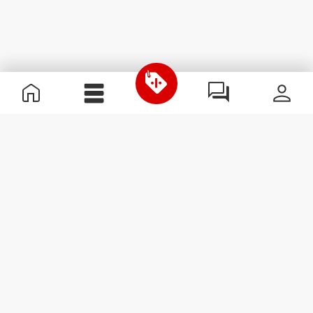
Nützliche Information
Schließe dich unserem Team an!
Werde Partner
AGB
Kundendienst
Newsletter abonnieren
Erhalte Neuigkeiten und
Angebote per E-Mail direkt in
dein Postfach.
Abonnieren