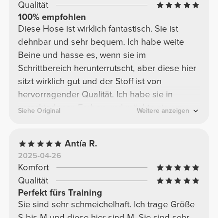
Qualität
100% empfohlen
Diese Hose ist wirklich fantastisch. Sie ist
dehnbar und sehr bequem. Ich habe weite
Beine und hasse es, wenn sie im
Schrittbereich herunterrutscht, aber diese hier
sitzt wirklich gut und der Stoff ist von
hervorragender Qualität. Ich habe sie in
verschiedenen Farben und möchte sie am
Siehe Original
Weitere anzeigen
liebsten alle kaufen!
Antía R.
2025-04-26
Komfort
Qualität
Perfekt fürs Training
Sie sind sehr schmeichelhaft. Ich trage Größe
S bis M und diese hier sind M. Sie sind sehr