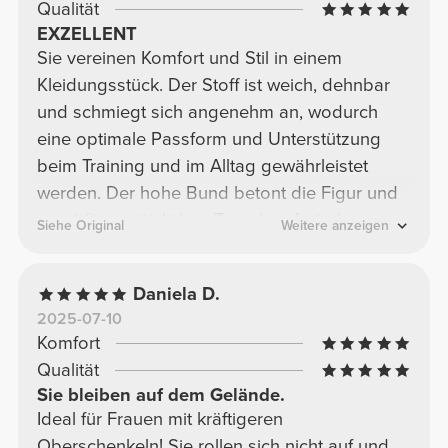
Qualität
EXZELLENT
Sie vereinen Komfort und Stil in einem
Kleidungsstück. Der Stoff ist weich, dehnbar
und schmiegt sich angenehm an, wodurch
eine optimale Passform und Unterstützung
beim Training und im Alltag gewährleistet
werden. Der hohe Bund betont die Figur und
sorgt für zusätzlichen Tragekomfort ohne
Siehe Original
Weitere anzeigen
Verrutschen. Perfekt für Sport und Freizeit –
sie sind praktisch, strapazierfähig und einfach
Daniela D.
angenehm zu tragen.
2025-07-10
Komfort
Qualität
Sie bleiben auf dem Gelände.
Ideal für Frauen mit kräftigeren
Oberschenkeln! Sie rollen sich nicht auf und