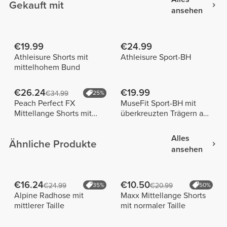
Gekauft mit
ansehen
€19.99
€24.99
Athleisure Shorts mit
Athleisure Sport-BH
mittelhohem Bund
€26.24
€19.99
€34.99
25%
Peach Perfect FX
MuseFit Sport-BH mit
Mittellange Shorts mit
überkreuzten Trägern am
normaler Taille
Rücken
Alles
Ähnliche Produkte
ansehen
€16.24
€10.50
€24.99
35%
€20.99
50%
Alpine Radhose mit
Maxx Mittellange Shorts
mittlerer Taille
mit normaler Taille