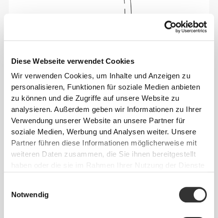
Diese Webseite verwendet Cookies
Wir verwenden Cookies, um Inhalte und Anzeigen zu
personalisieren, Funktionen für soziale Medien anbieten
Absolute Bewegungsfreiheit. Deine bequeme,
zu können und die Zugriffe auf unsere Website zu
entspannte Passform für einen lässigen Look.
analysieren. Außerdem geben wir Informationen zu Ihrer
Verwendung unserer Website an unsere Partner für
soziale Medien, Werbung und Analysen weiter. Unsere
EMPFOHLENE GRÖSSE BASIEREND AUF D
Partner führen diese Informationen möglicherweise mit
EINEN KÖRPERMASSEN
weiteren Daten zusammen, die Sie ihnen bereitgestellt
haben oder die sie im Rahmen Ihrer Nutzung der Dienste
gesammelt haben.
INNEN-
Einwilligungsauswahl
SAUM
Notwendig
Vom Schritt
TAILLE
HÜFTE
GRÖSSE
bis zum
(cm)/(in)
(cm)/(in)
Saum