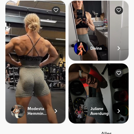
Divina
Modesta
Juliane
Hemmingsen
Averdung
Alles