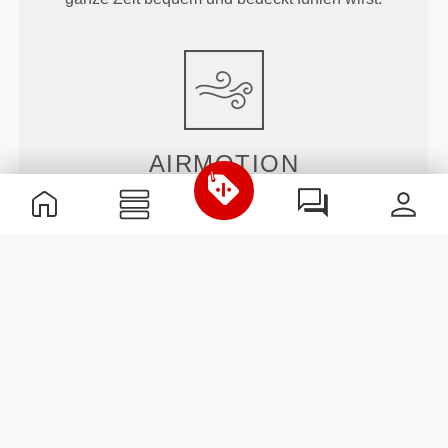
AIRMOTION
Unsere kühlste, leichteste und seidig-weiche Faser
wurde entwickelt, um die Schweißverdunstung zu
verbessern und für erfrischende, trockene Luft zu
sorgen.
ENTWICKELT, UM
SICH ZU