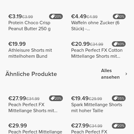
€3.19
€4.49
€3.99
20%
€4.99
10%
Protein Choco Crisp
Waffeln ohne Zucker (6
Peanut Butter 250 g
Stück) -
Vanillegeschmack
€19.99
€20.99
€34.99
40%
Athleisure Shorts mit
Peach Perfect FX Cotton
mittelhohem Bund
Mittellange Shorts mit
normaler Taille
Alles
Ähnliche Produkte
ansehen
€27.99
€19.49
€34.99
20%
€29.99
35%
Peach Perfect FX
Spark Mittellange Shorts
Mittellange Shorts mit
mit hoher Taille
normaler Taille
€29.99
€27.99
€34.99
20%
Peach Perfect Mittellange
Peach Perfect FX