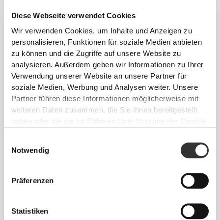
Diese Webseite verwendet Cookies
Wir verwenden Cookies, um Inhalte und Anzeigen zu
personalisieren, Funktionen für soziale Medien anbieten
zu können und die Zugriffe auf unsere Website zu
analysieren. Außerdem geben wir Informationen zu Ihrer
Verwendung unserer Website an unsere Partner für
soziale Medien, Werbung und Analysen weiter. Unsere
Info und Pflegehinweise
Partner führen diese Informationen möglicherweise mit
weiteren Daten zusammen, die Sie ihnen bereitgestellt
haben oder die sie im Rahmen Ihrer Nutzung der Dienste
Gesamtbewertungen
gesammelt haben.
Einwilligungsauswahl
4.7
(120 Bewertungen)
Notwendig
Alles
Aus unserer Community
Präferenzen
ansehen
Statistiken
9